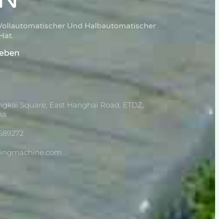
 Vollautomatischer Und Halbautomatischer
Hat.
Leben
ngkai Square, East Hanghai Road, ETDZ,
na
689272
dingmachine.com