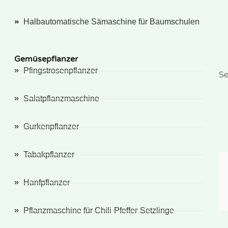
Halbautomatische Sämaschine für Baumschulen
Gemüsepflanzer
Pfingstrosenpflanzer
Se
Salatpflanzmaschine
Gurkenpflanzer
Tabakpflanzer
Hanfpflanzer
Pflanzmaschine für Chili-Pfeffer-Setzlinge