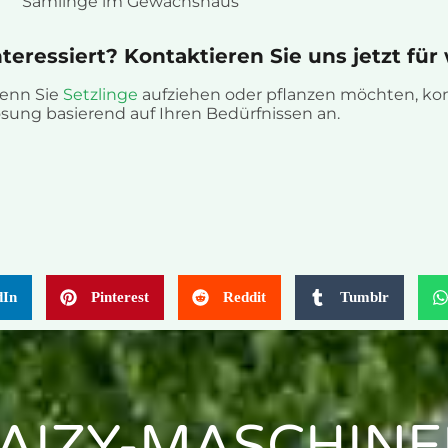
Sämlinge im Gewächshaus
nteressiert? Kontaktieren Sie uns jetzt für 
enn Sie
Setzlinge
aufziehen oder pflanzen möchten, kont
sung basierend auf Ihren Bedürfnissen an.
dIn
Pinterest
Reddit
Tumblr
AIZY-MASCHIN