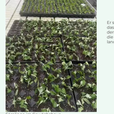
Er 
das
der
die
lan