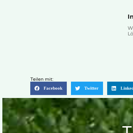
I
W
Lö
Teilen mit:
Facebook
Twitter
Linke
T