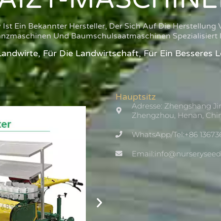
st Ein Bekannter Hersteller, Der Sich Auf Die Herstellung
anzmaschinen Und Baumschulsaatmaschinen Spezialisiert 
Landwirte, Für Die Landwirtschaft, Für Ein Besseres 
Hauptsitz
Adresse: Zhengshang Ji
Zhengzhou, Henan, Chi
WhatsApp/Tel:+86 13673
Email:info@nurserysee