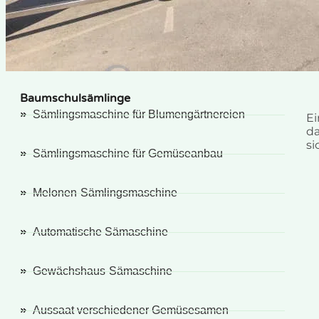
Baumschulsämlinge
Sämlingsmaschine für Blumengärtnereien
Ei
da
si
Sämlingsmaschine für Gemüseanbau
Melonen-Sämlingsmaschine
Automatische Sämaschine
Gewächshaus-Sämaschine
Aussaat verschiedener Gemüsesamen