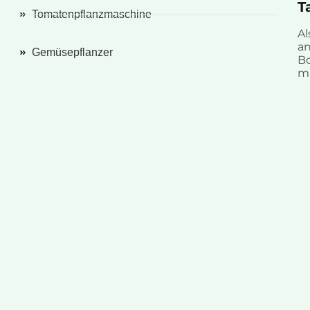
T
Tomatenpflanzmaschine
Al
an
Gemüsepflanzer
Bo
m 