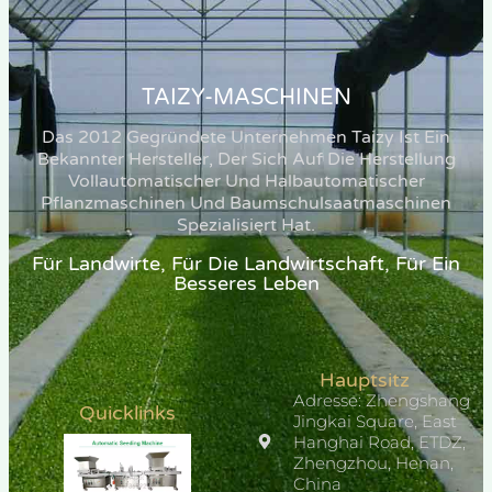
TAIZY-MASCHINEN
Das 2012 Gegründete Unternehmen Taizy Ist Ein
Bekannter Hersteller, Der Sich Auf Die Herstellung
Vollautomatischer Und Halbautomatischer
Pflanzmaschinen Und Baumschulsaatmaschinen
Spezialisiert Hat.
Für Landwirte, Für Die Landwirtschaft, Für Ein
Besseres Leben
Hauptsitz
Adresse: Zhengshang
Quicklinks
Jingkai Square, East
Hanghai Road, ETDZ,
Zhengzhou, Henan,
China