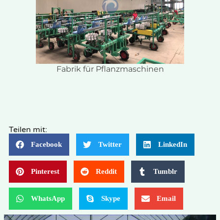
Fabrik für Pflanzmaschinen
Teilen mit:
Facebook
Twitter
LinkedIn
Pinterest
Reddit
Tumblr
WhatsApp
Skype
Email