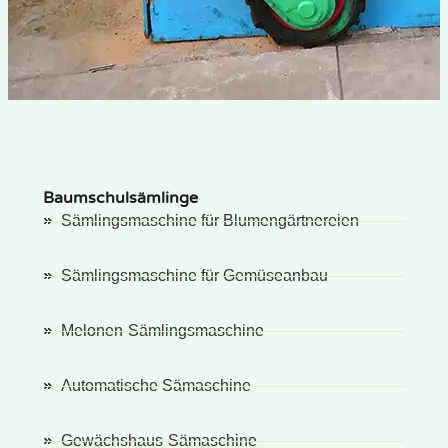
Baumschulsämlinge
Sämlingsmaschine für Blumengärtnereien
Sämlingsmaschine für Gemüseanbau
Melonen-Sämlingsmaschine
Automatische Sämaschine
Gewächshaus-Sämaschine