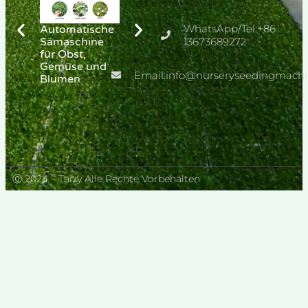
WhatsApp/Tel:+86
Automatische
Nursery Drum
Pflanzmaschin
Sämaschine
Seeder
13673689272
e für Chili-
für Obst,
Machine
Pfeffer-
Gemüse und
Setzlinge
Email:info@nurseryseedingmach
Blumen
Ⓒ 2024 – Taizy Alle Rechte Vorbehalten