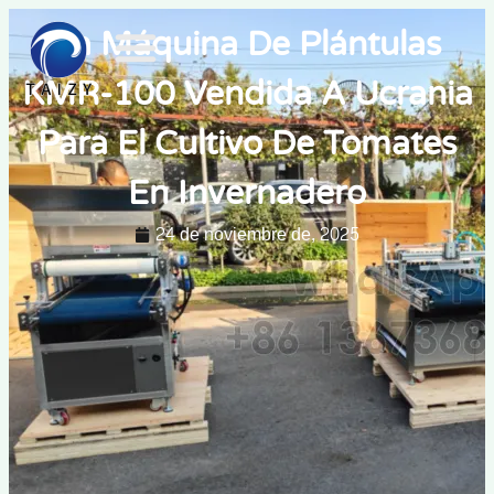
La Máquina De Plántulas
KMR-100 Vendida A Ucrania
Para El Cultivo De Tomates
En Invernadero
24 de noviembre de, 2025