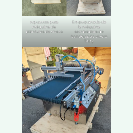
repuestos para
Empaquetado de
máquina de
la máquina
plántulas de vivero
sembradora de
bandejas de vivero
Taizy