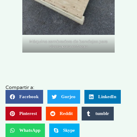
Máquina sembradora de bandejas para
vivero para entrega
Compartir a:
Facebook
Gorjeo
LinkedIn
Pinterest
Reddit
tumblr
WhatsApp
Skype