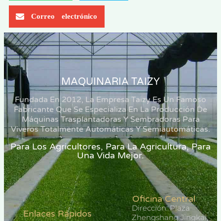
Correo electrónico
MAQUINARIA TAIZY
Fundada En 2012, La Empresa Taizy Es Un Famoso
Fabricante Que Se Especializa En La Producción De
Máquinas Trasplantadoras Y Sembradoras Para
Viveros Totalmente Automáticas Y Semiautomáticas.
Para Los Agricultores, Para La Agricultura, Para
Una Vida Mejor.
Oficina Central
Dirección: Plaza
Enlaces Rápidos
Zhengshang Jingkai,