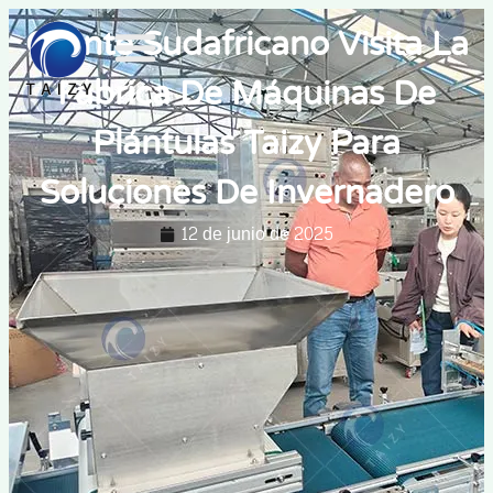
Cliente Sudafricano Visita La
Fábrica De Máquinas De
Plántulas Taizy Para
Soluciones De Invernadero
12 de junio de 2025