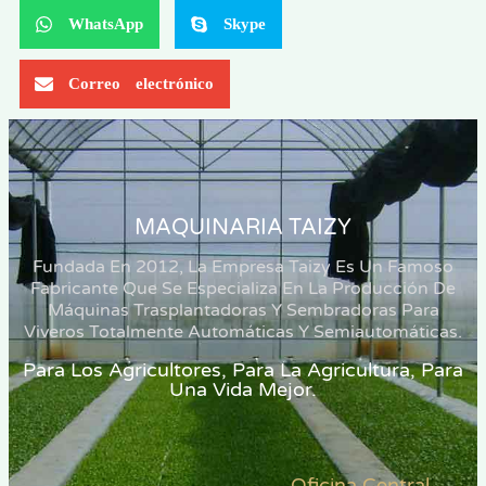
WhatsApp
Skype
Correo electrónico
MAQUINARIA TAIZY
Fundada En 2012, La Empresa Taizy Es Un Famoso
Fabricante Que Se Especializa En La Producción De
Máquinas Trasplantadoras Y Sembradoras Para
Viveros Totalmente Automáticas Y Semiautomáticas.
Para Los Agricultores, Para La Agricultura, Para
Una Vida Mejor.
Oficina Central