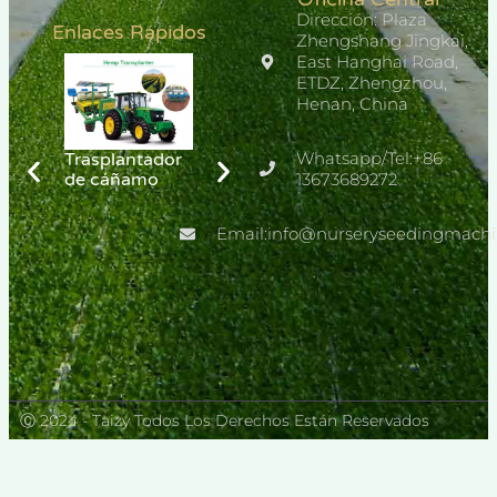
Dirección: Plaza
Enlaces Rápidos
Zhengshang Jingkai,
East Hanghai Road,
ETDZ, Zhengzhou,
Henan, China
Whatsapp/Tel:+86
Trasplantador
Máquina de
Automatic
de cáñamo
plántulas de
13673689272
Seedling
vivero de
Production
melón
Line
Email:info@nurseryseedingmach
Ⓒ 2024 - Taizy Todos Los Derechos Están Reservados