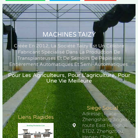
MACHINES TAIZY
Créée En 2012, La Société Taizy Est Un Célèbre
Fabricant Spécialisé Dans La Production De
Transplanteuses Et De Semoirs De Pépinière
Entièrement Automatiques Et Semi-Automatiques.
Pour Les Agriculteurs, Pour L'agriculture, Pour
Une Vie Meilleure
Siège Social
Adresse : Place
Liens Rapides
Zhengshang Jingkai,
route East Hanghai,
ETDZ, Zhengzhou,
Henan, Chine