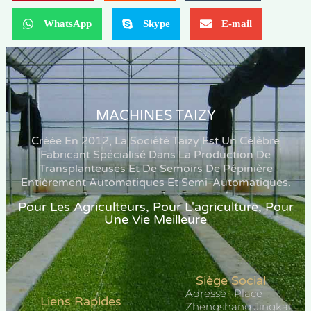
WhatsApp
Skype
E-mail
MACHINES TAIZY
Créée En 2012, La Société Taizy Est Un Célèbre
Fabricant Spécialisé Dans La Production De
Transplanteuses Et De Semoirs De Pépinière
Entièrement Automatiques Et Semi-Automatiques.
Pour Les Agriculteurs, Pour L'agriculture, Pour
Une Vie Meilleure
Siège Social
Adresse : Place
Liens Rapides
Zhengshang Jingkai,