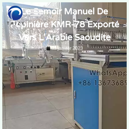
Le Semoir Manuel De
Pépinière KMR-78 Exporté
Vers L'Arabie Saoudite
13 janvier 2023