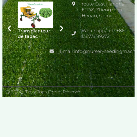
route East Hanghai,
ETDZ, Zhengzhou,
Henan, Chine
Plateaux de
semis pour
Whatsapp/Tél : +86
Transplanteur
Machine de
graines de
de tabac
13673689272
semis de
fleurs et de
pépinière de
légumes
légumes
Email:info@nurseryseedingmach
Ⓒ 2024 - Taizy Tous Droits Réservés