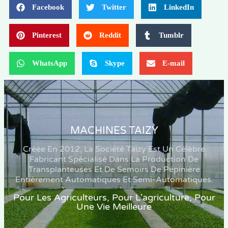
Facebook
Twitter
LinkedIn
Pinterest
Reddit
Tumblr
WhatsApp
Skype
E-mail
MACHINES TAIZY
Créée En 2012, La Société Taizy Est Un Célèbre
Fabricant Spécialisé Dans La Production De
Transplanteuses Et De Semoirs De Pépinière
Entièrement Automatiques Et Semi-Automatiques.
Pour Les Agriculteurs, Pour L'agriculture, Pour
Une Vie Meilleure