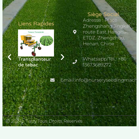
Siège Social
Adresse : Place
Liens Rapides
Zhengshang Jingkai,
route East Hanghai,
ETDZ, Zhengzhou,
Henan, Chine
Whatsapp/Tél : +86
Transplanteur
Transplanteur
Semoir
de tabac
de chanvre
13673689272
automatique
pour fruits,
légumes et
Email:info@nurseryseedingmach
fleurs
Ⓒ 2024 - Taizy Tous Droits Réservés