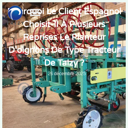
Pourquoi Le Client Espagnol
Choisit-Il À Plusieurs
Reprises Le Planteur
D'oignons De Type Tracteur
De Taizy ?
26 décembre 2025