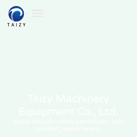
Taizy Machinery
Equipment Co., Ltd.
Solusi terpadu untuk pembibitan, baki
colokan, mesin tanam.