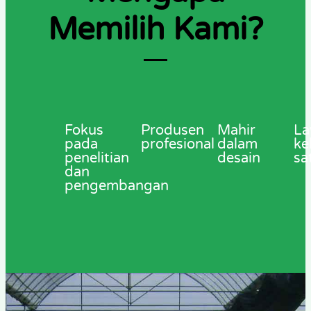
Memilih Kami?
Fokus
Produsen
Mahir
La
pada
profesional
dalam
ke
penelitian
desain
sa
dan
pengembangan