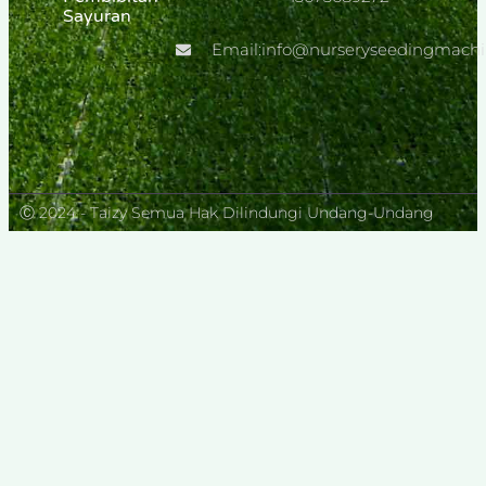
Sayuran
Tomat Tipe
Crawler
Email:info@nurseryseedingmach
Ⓒ 2024 - Taizy Semua Hak Dilindungi Undang-Undang