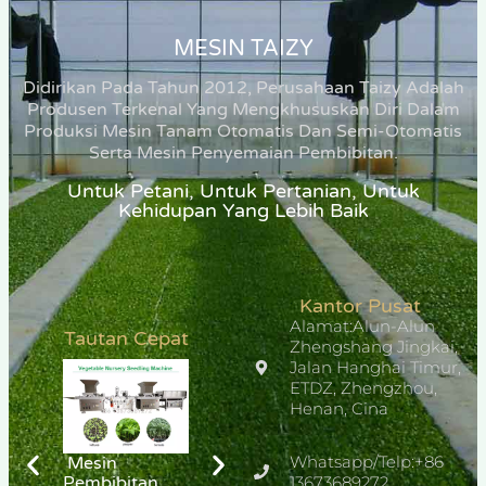
MESIN TAIZY
Didirikan Pada Tahun 2012, Perusahaan Taizy Adalah
Produsen Terkenal Yang Mengkhususkan Diri Dalam
Produksi Mesin Tanam Otomatis Dan Semi-Otomatis
Serta Mesin Penyemaian Pembibitan.
Untuk Petani, Untuk Pertanian, Untuk
Kehidupan Yang Lebih Baik
Kantor Pusat
Alamat:Alun-Alun
Tautan Cepat
Zhengshang Jingkai,
Jalan Hanghai Timur,
ETDZ, Zhengzhou,
Henan, Cina
Whatsapp/Telp:+86
Mesin
Mesin
Penanaman
Pembibitan
Penanaman
13673689272
Tembakau