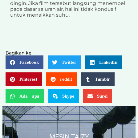
dingin. Jika film tersebut langsung menempel
pada dasar saluran air, hal ini tidak kondusif
untuk menaikkan suhu.
Bagikan ke:
Facebook
Twitter
LinkedIn
Pinterest
reddit
Tumblr
Ada apa
Skype
Surel
MESIN TAIZY