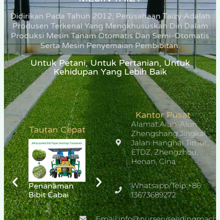
Didirikan Pada Tahun 2012, Perusahaan Taizy Adalah
Produsen Terkenal Yang Mengkhususkan Diri Dalam
Produksi Mesin Tanam Otomatis Dan Semi-Otomatis
Serta Mesin Penyemaian Pembibitan.
Untuk Petani, Untuk Pertanian, Untuk
Kehidupan Yang Lebih Baik
Kantor Pusat
Alamat:Alun-Alun
Tautan Cepat
Zhengshang Jingkai,
Jalan Hanghai Timur,
ETDZ, Zhengzhou,
Henan, Cina
Whatsapp/Telp:+86
Penanaman
Mesin Seeder
Penanaman
Bibit Cabai
Pembibitan
13673689272
Tembakau
Sayuran untuk
Pembibitan
Email:info@nurseryseedingmach