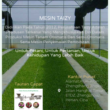
MESIN TAIZY
Didirikan Pada Tahun 2012, Perusahaan Taizy Adalah
Produsen Terkenal Yang Mengkhususkan Diri Dalam
Produksi Mesin Tanam Otomatis Dan Semi-Otomatis
Serta Mesin Penyemaian Pembibitan.
Untuk Petani, Untuk Pertanian, Untuk
Kehidupan Yang Lebih Baik
Kantor Pusat
Alamat:Alun-Alun
Tautan Cepat
Zhengshang Jingkai,
Jalan Hanghai Timur,
ETDZ, Zhengzhou,
Henan, Cina