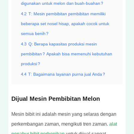
digunakan untuk melon dan buah-buahan?
4.2
T: Mesin pembibitan pembibitan memiliki
beberapa set nosel hisap, apakah cocok untuk
semua benih?
4.3
Q: Berapa kapasitas produksi mesin
pembibitan? Apakah bisa memenuhi kebutuhan
produksi?
4.4
T: Bagaimana layanan purna jual Anda?
Dijual Mesin Pembibitan Melon
Mesin bibit ini adalah mesin yang selaras dengan
perkembangan zaman, mengikuti tren zaman.
alat
penabur bibit perbenihan
untuk dijual sangat