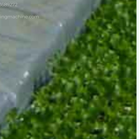
3689272
dingmachine.com
Whatsapp
Email
Wechat
Chat
eder
Nursery Drum Seeder 