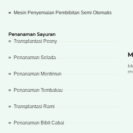
Mesin Penyemaian Pembibitan Semi Otomatis
Penanaman Sayuran
Transplantasi Peony
M
Penanaman Selada
Me
me
Penanaman Mentimun
Penanaman Tembakau
Transplantasi Rami
Penanaman Bibit Cabai