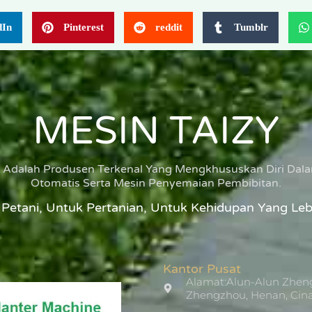
dIn
Pinterest
reddit
Tumblr
MESIN TAIZY
y Adalah Produsen Terkenal Yang Mengkhususkan Diri Da
Otomatis Serta Mesin Penyemaian Pembibitan.
Petani, Untuk Pertanian, Untuk Kehidupan Yang Leb
Kantor Pusat
Alamat:Alun-Alun Zheng
Zhengzhou, Henan, Cin