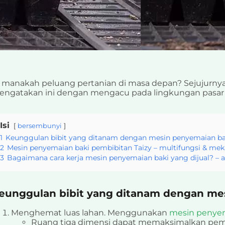
 manakah peluang pertanian di masa depan? Sejujurnya
ngatakan ini dengan mengacu pada lingkungan pasar s
Isi
bersembunyi
1
Keunggulan bibit yang ditanam dengan mesin penyemaian bak
2
Mesin penyemaian baki pembibitan Taizy – multifungsi & mek
3
Bagaimana cara kerja mesin penyemaian baki yang dijual? –
eunggulan bibit yang ditanam dengan mes
Menghemat luas lahan. Menggunakan
mesin penye
Ruang tiga dimensi dapat memaksimalkan peman