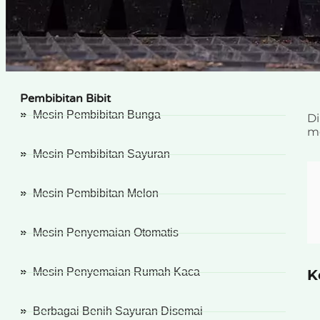
Pembibitan Bibit
Mesin Pembibitan Bunga
Di
me
Mesin Pembibitan Sayuran
Mesin Pembibitan Melon
Mesin Penyemaian Otomatis
Mesin Penyemaian Rumah Kaca
K
Berbagai Benih Sayuran Disemai