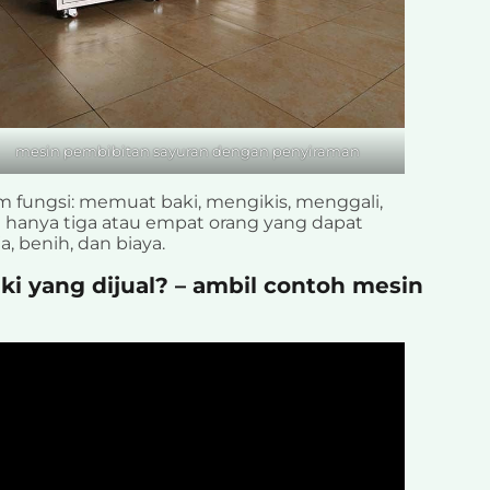
mesin pembibitan sayuran dengan penyiraman
m fungsi: memuat baki, mengikis, menggali,
 hanya tiga atau empat orang yang dapat
 benih, dan biaya.
i yang dijual? – ambil contoh mesin