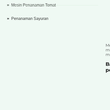
Mesin Penanaman Tomat
Penanaman Sayuran
Me
me
me
B
p