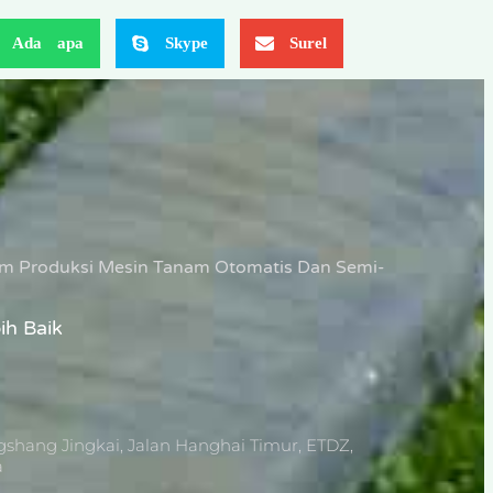
Ada apa
Skype
Surel
lam Produksi Mesin Tanam Otomatis Dan Semi-
ih Baik
shang Jingkai, Jalan Hanghai Timur, ETDZ,
a