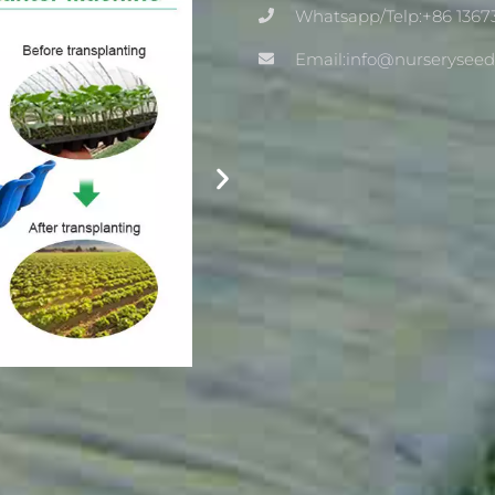
Whatsapp/Telp:+86 1367
Email:info@nurserysee
PLC Greenhouse Tray Needle Se