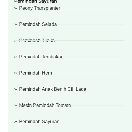
Pemindah Sayuran
Peony Transplanter
Pemindah Selada
Pemindah Timun
Pemindah Tembakau
Pemindah Hem
Pemindah Anak Benih Cili Lada
Mesin Pemindah Tomato
Pemindah Sayuran