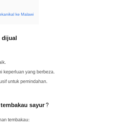
kanikal ke Malawi
 dijual
ik.
i keperluan yang berbeza.
usif untuk pemindahan.
 tembakau sayur?
han tembakau: