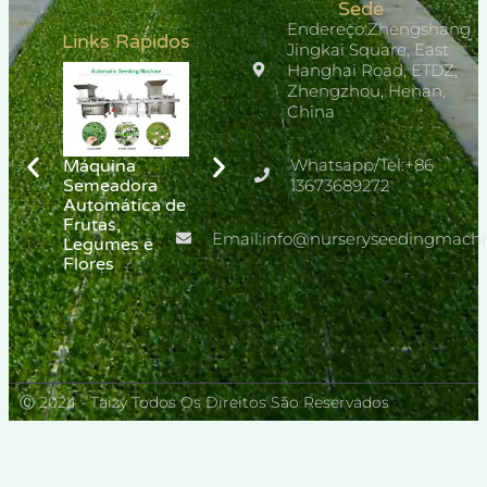
Sede
Endereço:Zhengshang
Links Rápidos
Jingkai Square, East
Hanghai Road, ETDZ,
Zhengzhou, Henan,
China
Bandejas de
Mudas para
Whatsapp/Tel:+86
Máquina
Máquina de
Sementes de
Semeadora
mudas para
13673689272
Flores e
Automática de
viveiro de
Vegetais
Frutas,
vegetais
Email:info@nurseryseedingmach
Legumes e
Flores
Ⓒ 2024 - Taizy Todos Os Direitos São Reservados