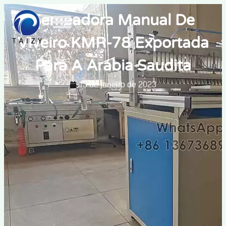
Semeadora Manual De
Viveiro KMR-78 Exportada
Para A Arábia Saudita
13 de janeiro de 2023