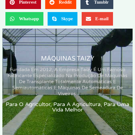
Pinterest
Reddit
Tumblr
Whatsapp
Skype
E-mail
MÁQUINAS TAIZY
Fundada Em 2012, A Empresa Taizy É Um Famoso
Fabricante Especializado Na Produção De Máquinas
De Transplante Totalmente Automáticas E
Semiautomáticas E Máquinas De Semeadura De
Viveiros.
Para O Agricultor, Para A Agricultura, Para Uma
Vida Melhor