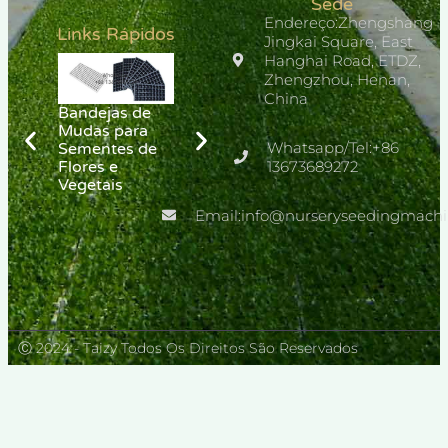
Sede
Endereço:Zhengshang
Links Rápidos
Jingkai Square, East
Hanghai Road, ETDZ,
Zhengzhou, Henan,
China
Bandejas de
Mudas para
Whatsapp/Tel:+86
Máquina de
Transplantador
Sementes de
mudas para
13673689272
de tabaco
Flores e
viveiro de
Vegetais
melão
Email:info@nurseryseedingmach
Ⓒ 2024 - Taizy Todos Os Direitos São Reservados