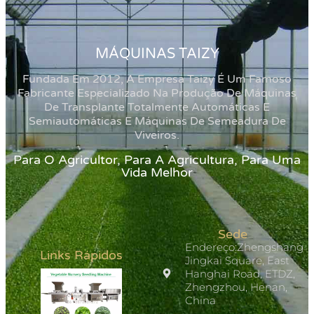
MÁQUINAS TAIZY
Fundada Em 2012, A Empresa Taizy É Um Famoso
Fabricante Especializado Na Produção De Máquinas
De Transplante Totalmente Automáticas E
Semiautomáticas E Máquinas De Semeadura De
Viveiros.
Para O Agricultor, Para A Agricultura, Para Uma
Vida Melhor
Sede
Endereço:Zhengshang
Links Rápidos
Jingkai Square, East
Hanghai Road, ETDZ,
Zhengzhou, Henan,
China