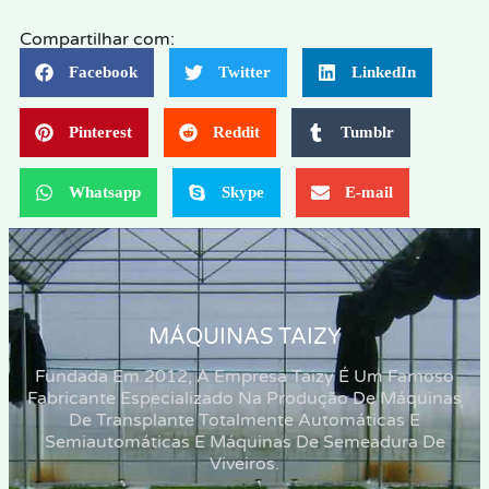
Compartilhar com:
Facebook
Twitter
LinkedIn
Pinterest
Reddit
Tumblr
Whatsapp
Skype
E-mail
MÁQUINAS TAIZY
Fundada Em 2012, A Empresa Taizy É Um Famoso
Fabricante Especializado Na Produção De Máquinas
De Transplante Totalmente Automáticas E
Semiautomáticas E Máquinas De Semeadura De
Viveiros.