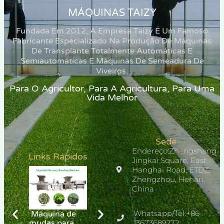
MÁQUINAS TAIZY
Fundada Em 2012, A Empresa Taizy É Um Famoso
Fabricante Especializado Na Produção De Máquinas
De Transplante Totalmente Automáticas E
Semiautomáticas E Máquinas De Semeadura De
Viveiros.
Para O Agricultor, Para A Agricultura, Para Uma
Vida Melhor
Sede
Endereço:Zhengshang
Links Rápidos
Jingkai Square, East
Hanghai Road, ETDZ,
Zhengzhou, Henan,
China
Whatsapp/Tel:+86
Máquina de
Transplantador
Transplantador
mudas para
de cânhamo
13673689272
de Pepino