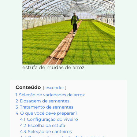
estufa de mudas de arroz
Conteúdo
esconder
1
Seleção de variedades de arroz
2
Dosagem de sementes
3
Tratamento de sementes
4
O que você deve preparar?
4.1
Configuração do viveiro
4.2
Escolha da estufa
4.3
Seleção de canteiros