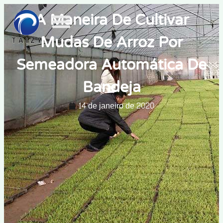
A Maneira De Cultivar
Mudas De Arroz Por
Semeadora Automática De
Bandeja
14 de janeiro de 2020