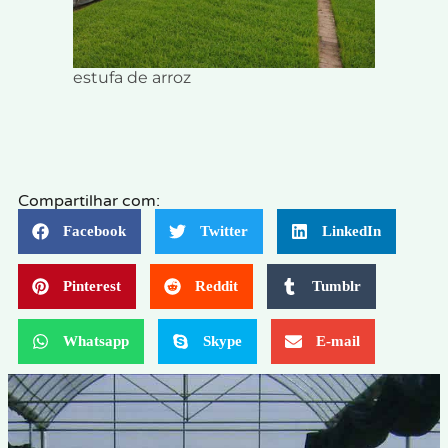
estufa de arroz
Compartilhar com:
Facebook
Twitter
LinkedIn
Pinterest
Reddit
Tumblr
Whatsapp
Skype
E-mail