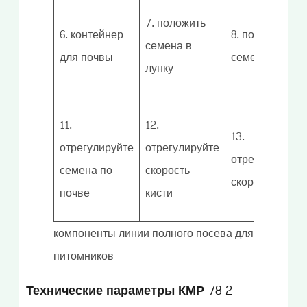
7. положить
6. контейнер
8. поглощать
семена в
для почвы
семена
лунку
11.
12.
13.
отрегулируйте
отрегулируйте
отрегулироват
семена по
скорость
скорость
почве
кисти
компоненты линии полного посева для
питомников
Технические параметры КМР-78-2