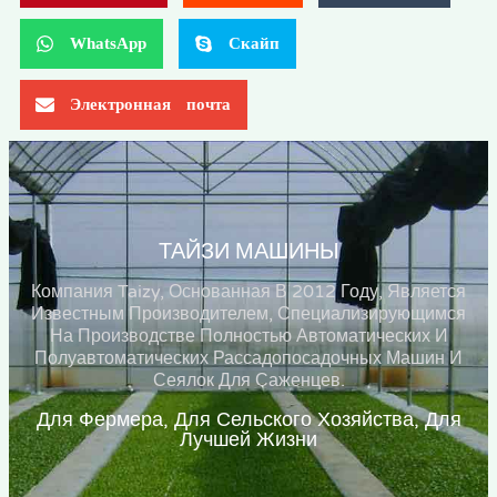
WhatsApp
Скайп
Электронная почта
ТАЙЗИ МАШИНЫ
Компания Taizy, Основанная В 2012 Году, Является
Известным Производителем, Специализирующимся
На Производстве Полностью Автоматических И
Полуавтоматических Рассадопосадочных Машин И
Сеялок Для Саженцев.
Для Фермера, Для Сельского Хозяйства, Для
Лучшей Жизни