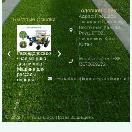
Головной Офис
Адрес: Площадь
Быстрые Ссылки
Чжэншан Цзинкай,
Восточная Ханхай-
Роуд, ETDZ,
Чжэнчжоу, Хэнань,
Китай
Рассадопосадо
Машина для
Машина для
чная машина
рассады
Whatsapp/Тел: +86
рассады
для пионов |
томатов на
цветочного
13673689272
Машина для
гусеничном
питомника
рассады
ходу
Email:info@nurseryseedingmach
овощей
Ⓒ 2024 Г. — Тайзи. Все Права Защищены.