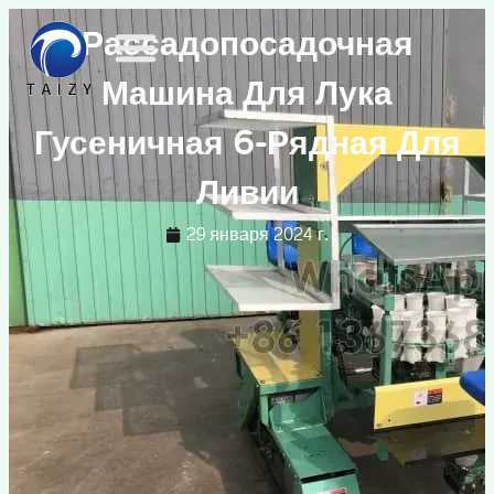
Рассадопосадочная
Машина Для Лука
Гусеничная 6-Рядная Для
Ливии
29 января 2024 г.