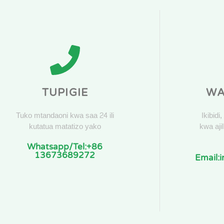
TUPIGIE
WA
Tuko mtandaoni kwa saa 24 ili
Ikibidi
kutatua matatizo yako
kwa ajil
Whatsapp/Tel:+86
13673689272
Email: