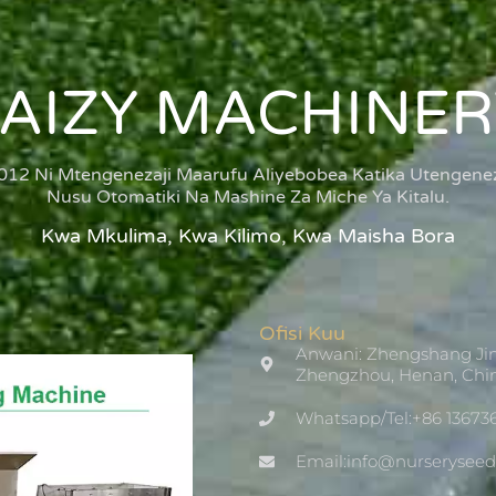
TAIZY MACHINER
012 Ni Mtengenezaji Maarufu Aliyebobea Katika Utengenez
Nusu Otomatiki Na Mashine Za Miche Ya Kitalu.
Kwa Mkulima, Kwa Kilimo, Kwa Maisha Bora
Ofisi Kuu
Anwani: Zhengshang Jin
Zhengzhou, Henan, Chi
Whatsapp/Tel:+86 13673
Email:info@nurserysee