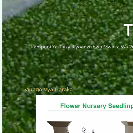
Kampuni Ya Taizy Iliyoanzishwa Mwaka Wa 2
Viungo Vya Haraka