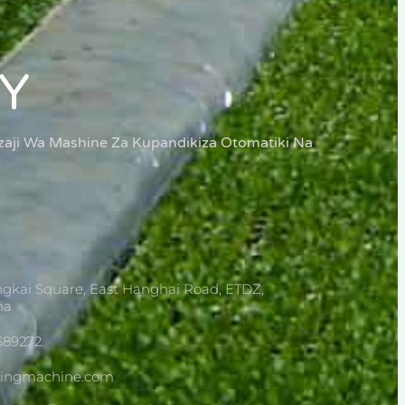
Y
aji Wa Mashine Za Kupandikiza Otomatiki Na
gkai Square, East Hanghai Road, ETDZ,
na
689272
dingmachine.com