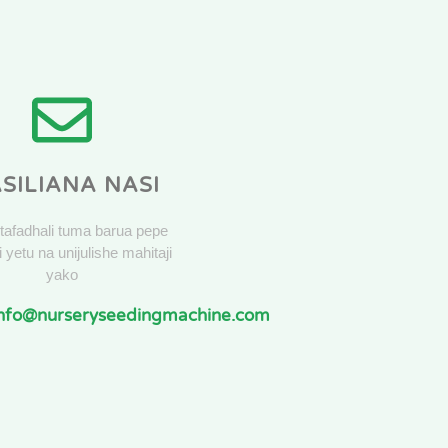
SILIANA NASI
, tafadhali tuma barua pepe
i yetu na unijulishe mahitaji
yako
info@nurseryseedingmachine.com