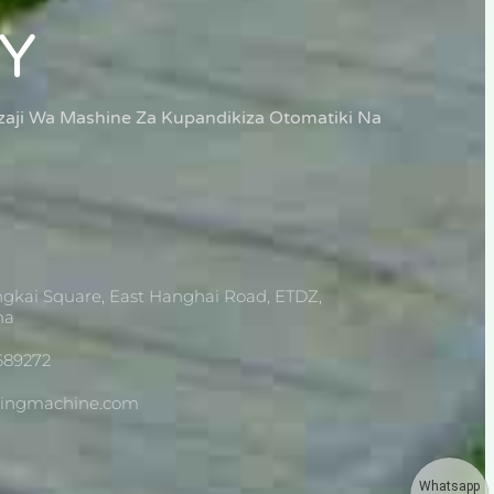
Y
aji Wa Mashine Za Kupandikiza Otomatiki Na
gkai Square, East Hanghai Road, ETDZ,
na
689272
dingmachine.com
Whatsapp