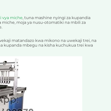
i vya miche
, tuna mashine nyingi za kupandia
 miche, moja ya nusu-otomatiki na mbili za
e.
wekaji matandazo kwa mikono na uwekaji trei, na
na kupanda mbegu na kisha kuchukua trei kwa