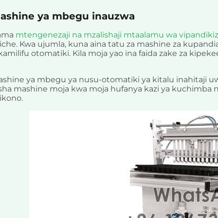
ashine ya mbegu inauzwa
ama
mtengenezaji na mzalishaji mtaalamu wa vipandikiz
che. Kwa ujumla, kuna aina tatu za mashine za kupandia
kamilifu otomatiki. Kila moja yao ina faida zake za kipeke
shine ya mbegu ya nusu-otomatiki ya kitalu inahitaji u
sha mashine moja kwa moja hufanya kazi ya kuchimba 
ikono.