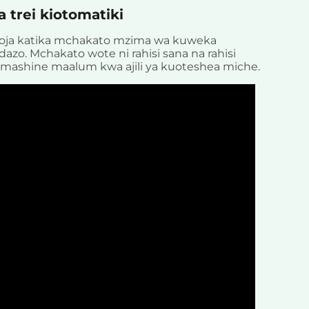
 trei kiotomatiki
a moja katika mchakato mzima wa kuweka
o. Mchakato wote ni rahisi sana na rahisi
 mashine maalum kwa ajili ya kuoteshea miche.