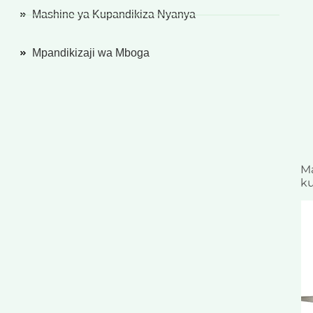
Mashine ya Kupandikiza Nyanya
Mpandikizaji wa Mboga
Ma
ku