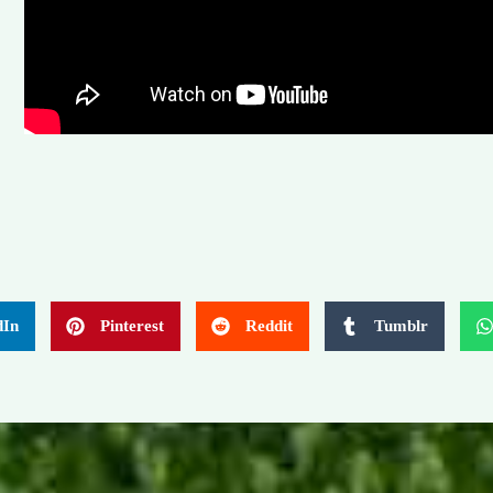
dIn
Pinterest
Reddit
Tumblr