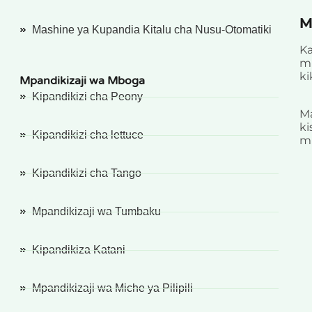
M
Mashine ya Kupandia Kitalu cha Nusu-Otomatiki
K
mi
ki
Mpandikizaji wa Mboga
Kipandikizi cha Peony
Ma
ki
Kipandikizi cha lettuce
m
Kipandikizi cha Tango
Mpandikizaji wa Tumbaku
Kipandikiza Katani
Mpandikizaji wa Miche ya Pilipili