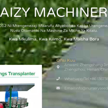
TAIZY MACHINER
012 Ni Mtengenezaji Maarufu Aliyebobea Katika Utengenez
Nusu Otomatiki Na Mashine Za Miche Ya Kitalu.
Kwa Mkulima, Kwa Kilimo, Kwa Maisha Bora
Ofisi Kuu
Anwani: Zhengshang Jin
Zhengzhou, Henan, Chi
Whatsapp/Tel:+86 13673
Email:info@nurserysee