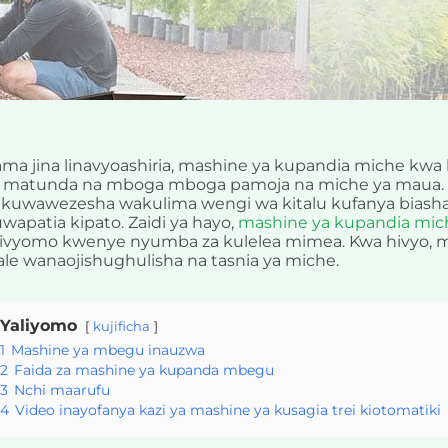
ma jina linavyoashiria, mashine ya kupandia miche kwa
a matunda na mboga mboga pamoja na miche ya maua.
 kuwawezesha wakulima wengi wa kitalu kufanya biashara 
wapatia kipato. Zaidi ya hayo,
mashine ya kupandia mic
livyomo kwenye nyumba za kulelea mimea. Kwa hivyo, 
le wanaojishughulisha na tasnia ya miche.
Yaliyomo
kujificha
1
Mashine ya mbegu inauzwa
2
Faida za mashine ya kupanda mbegu
3
Nchi maarufu
4
Video inayofanya kazi ya mashine ya kusagia trei kiotomatiki