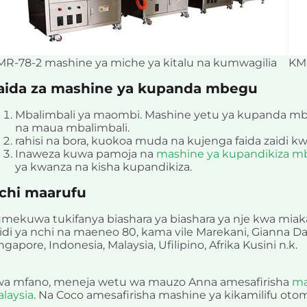
R-78-2 mashine ya miche ya kitalu na kumwagilia
KMR
aida za mashine ya kupanda mbegu
Mbalimbali ya maombi. Mashine yetu ya kupanda 
na maua mbalimbali.
rahisi na bora, kuokoa muda na kujenga faida zaidi kwa 
Inaweza kuwa pamoja na
mashine ya kupandikiza m
ya kwanza na kisha kupandikiza.
chi maarufu
mekuwa tukifanya biashara ya biashara ya nje kwa miaka
idi ya nchi na maeneo 80, kama vile Marekani, Gianna Da, 
ngapore, Indonesia, Malaysia, Ufilipino, Afrika Kusini n.k.
wa mfano, meneja wetu wa mauzo Anna amesafirisha
ma
laysia
. Na Coco amesafirisha mashine ya kikamilifu ot