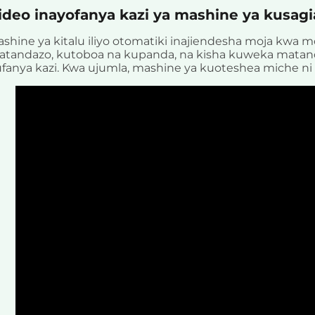
ideo inayofanya kazi ya mashine ya kusagia
shine ya kitalu iliyo otomatiki inajiendesha moja kw
tandazo, kutoboa na kupanda, na kisha kuweka matandaz
fanya kazi. Kwa ujumla, mashine ya kuoteshea miche ni