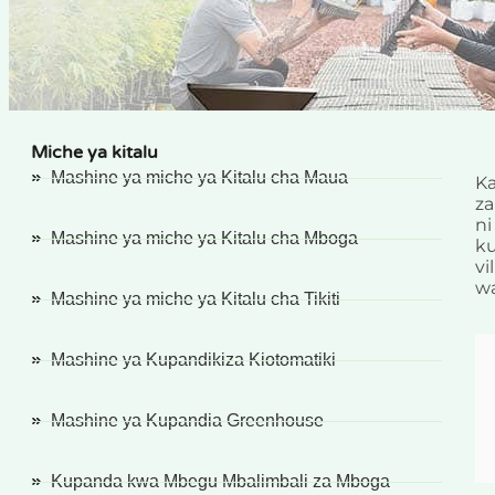
Miche ya kitalu
Mashine ya miche ya Kitalu cha Maua
Ka
z
ni
Mashine ya miche ya Kitalu cha Mboga
ku
vi
wa
Mashine ya miche ya Kitalu cha Tikiti
Mashine ya Kupandikiza Kiotomatiki
Mashine ya Kupandia Greenhouse
Kupanda kwa Mbegu Mbalimbali za Mboga