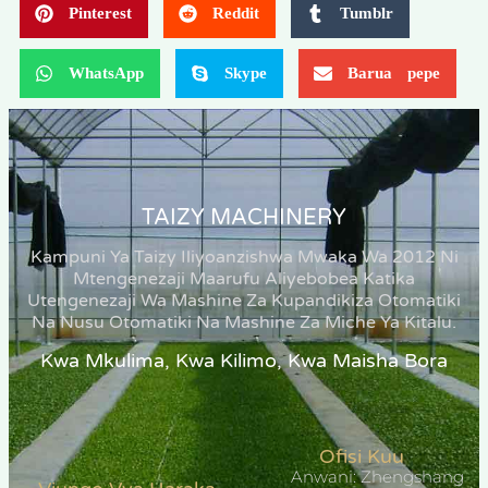
Pinterest
Reddit
Tumblr
WhatsApp
Skype
Barua pepe
TAIZY MACHINERY
Kampuni Ya Taizy Iliyoanzishwa Mwaka Wa 2012 Ni
Mtengenezaji Maarufu Aliyebobea Katika
Utengenezaji Wa Mashine Za Kupandikiza Otomatiki
Na Nusu Otomatiki Na Mashine Za Miche Ya Kitalu.
Kwa Mkulima, Kwa Kilimo, Kwa Maisha Bora
Ofisi Kuu
Anwani: Zhengshang