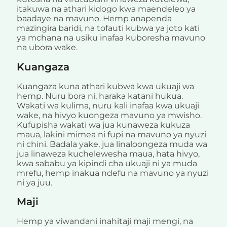
itakuwa na athari kidogo kwa maendeleo ya
baadaye na mavuno. Hemp anapenda
mazingira baridi, na tofauti kubwa ya joto kati
ya mchana na usiku inafaa kuboresha mavuno
na ubora wake.
Kuangaza
Kuangaza kuna athari kubwa kwa ukuaji wa
hemp. Nuru bora ni, haraka katani hukua.
Wakati wa kulima, nuru kali inafaa kwa ukuaji
wake, na hivyo kuongeza mavuno ya mwisho.
Kufupisha wakati wa jua kunaweza kukuza
maua, lakini mimea ni fupi na mavuno ya nyuzi
ni chini. Badala yake, jua linaloongeza muda wa
jua linaweza kuchelewesha maua, hata hivyo,
kwa sababu ya kipindi cha ukuaji ni ya muda
mrefu, hemp inakua ndefu na mavuno ya nyuzi
ni ya juu.
Maji
Hemp ya viwandani inahitaji maji mengi, na