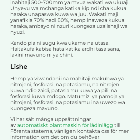
inahitaji 500-700mm ya mvua wakati wa ukuaji.
Unyevu wa mchanga katika kipindi cha kukua
haraka unapaswa kuwa wa juu. Wakati maji
yanafikia 70% hadi 80%, hemp inaweza kukua
haraka, ambayo ni nzuri kuongeza uzalishaji wa
nyuzi.
Kando pia ni sugu kwa ukame na utasa.
Haitakufa kabisa hata katika ardhi tasa sana,
lakini mavuno ni ya chini.
Lishe
Hemp ya viwandani ina mahitaji makubwa ya
nitrojeni, fosforasi, na potasiamu, na nitrojeni
kuwa ndio zaidi, potasiamu kuwa ya pili, na
fosforasi kuwa mdogo. Matumizi ya pamoja ya
nitrojeni, fosforasi, na potasiamu ina uwezo wa
kuongeza mavuno.
Vi har sålt många uppsättningar
av
automatiskt plantmaskin för lådinlägg
till
Förenta staterna, vänligen kontakta oss för mer
information om det om du behöver.