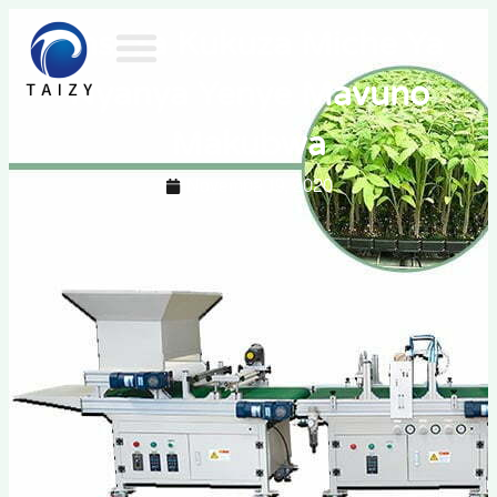
Jinsi Ya Kukuza Miche Ya
Nyanya Yenye Mavuno
Makubwa
Novemba 19, 2020