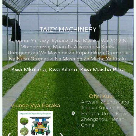
TAIZY MACHINERY
Kampuni Ya Taizy Iliyoanzishwa Mwaka Wa 2012 Ni
Mtengenezaji Maarufu Aliyebobea Katika
Utengenezaji Wa Mashine Za Kupandikiza Otomatiki
Na Nusu Otomatiki Na Mashine Za Miche Ya Kitalu.
Kwa Mkulima, Kwa Kilimo, Kwa Maisha Bora
Ofisi Kuu
Anwani: Zhengshang
Viungo Vya Haraka
Jingkai Square, East
Hanghai Road, ETDZ,
Zhengzhou, Henan,
China