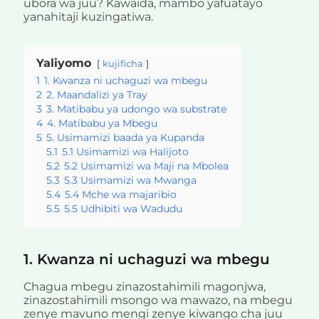
ubora wa juu? Kawaida, mambo yafuatayo
yanahitaji kuzingatiwa.
Yaliyomo
kujificha
1
1. Kwanza ni uchaguzi wa mbegu
2
2. Maandalizi ya Tray
3
3. Matibabu ya udongo wa substrate
4
4. Matibabu ya Mbegu
5
5. Usimamizi baada ya Kupanda
5.1
5.1 Usimamizi wa Halijoto
5.2
5.2 Usimamizi wa Maji na Mbolea
5.3
5.3 Usimamizi wa Mwanga
5.4
5.4 Mche wa majaribio
5.5
5.5 Udhibiti wa Wadudu
1. Kwanza ni uchaguzi wa mbegu
Chagua mbegu zinazostahimili magonjwa,
zinazostahimili msongo wa mawazo, na mbegu
zenye mavuno mengi zenye kiwango cha juu