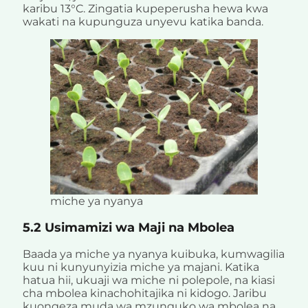
karibu 13°C. Zingatia kupeperusha hewa kwa
wakati na kupunguza unyevu katika banda.
miche ya nyanya
5.2 Usimamizi wa Maji na Mbolea
Baada ya miche ya nyanya kuibuka, kumwagilia
kuu ni kunyunyizia miche ya majani. Katika
hatua hii, ukuaji wa miche ni polepole, na kiasi
cha mbolea kinachohitajika ni kidogo. Jaribu
kuongeza muda wa mzunguko wa mbolea na