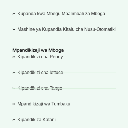
Kupanda kwa Mbegu Mbalimbali za Mboga
Mashine ya Kupandia Kitalu cha Nusu-Otomatiki
Mpandikizaji wa Mboga
Kipandikizi cha Peony
Kipandikizi cha lettuce
Kipandikizi cha Tango
Mpandikizaji wa Tumbaku
Kipandikiza Katani