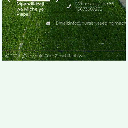
Whatsapp/Tel:+86
Mpandikizaji
Nursery Drum
Mashine ya
wa Miche ya
Seeder
13673689272
miche ya
Pilipili
Machine
Kitalu cha
Maua
Email:info@nurseryseedingmach
Ⓒ 2024 - Taizy Haki Zote Zimehifadhiwa