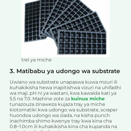
trei ya miche
3. Matibabu ya udongo wa substrate
Uwiano wa substrate unapaswa kuwa mzuri ili
kuhakikisha hewa inapitishwa vizuri na uhifadhi
wa maji. pH ni ya wastani, kwa kawaida kati ya
5.5 na 7.0. Mashine zote za
kuinua miche
tunazouza zinaweza kujaza tray ya miche
kiotomatiki kwa udongo wa substrate, scraper
huondoa udongo wa ziada, na kisha punch
inachimba shimo kwenye tray kwa kina cha
0.8~1.0cm ili kuhakikisha kina cha kupanda na