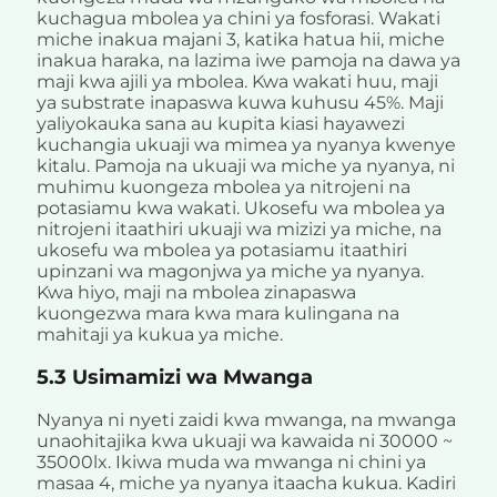
kuchagua mbolea ya chini ya fosforasi. Wakati
miche inakua majani 3, katika hatua hii, miche
inakua haraka, na lazima iwe pamoja na dawa ya
maji kwa ajili ya mbolea. Kwa wakati huu, maji
ya substrate inapaswa kuwa kuhusu 45%. Maji
yaliyokauka sana au kupita kiasi hayawezi
kuchangia ukuaji wa mimea ya nyanya kwenye
kitalu. Pamoja na ukuaji wa miche ya nyanya, ni
muhimu kuongeza mbolea ya nitrojeni na
potasiamu kwa wakati. Ukosefu wa mbolea ya
nitrojeni itaathiri ukuaji wa mizizi ya miche, na
ukosefu wa mbolea ya potasiamu itaathiri
upinzani wa magonjwa ya miche ya nyanya.
Kwa hiyo, maji na mbolea zinapaswa
kuongezwa mara kwa mara kulingana na
mahitaji ya kukua ya miche.
5.3 Usimamizi wa Mwanga
Nyanya ni nyeti zaidi kwa mwanga, na mwanga
unaohitajika kwa ukuaji wa kawaida ni 30000 ~
35000lx. Ikiwa muda wa mwanga ni chini ya
masaa 4, miche ya nyanya itaacha kukua. Kadiri