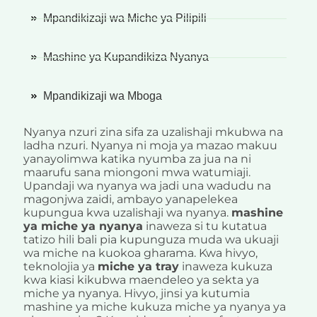
Mpandikizaji wa Miche ya Pilipili
Mashine ya Kupandikiza Nyanya
Mpandikizaji wa Mboga
Nyanya nzuri zina sifa za uzalishaji mkubwa na
ladha nzuri. Nyanya ni moja ya mazao makuu
yanayolimwa katika nyumba za jua na ni
maarufu sana miongoni mwa watumiaji.
Upandaji wa nyanya wa jadi una wadudu na
magonjwa zaidi, ambayo yanapelekea
kupungua kwa uzalishaji wa nyanya.
mashine
ya miche ya nyanya
inaweza si tu kutatua
tatizo hili bali pia kupunguza muda wa ukuaji
wa miche na kuokoa gharama. Kwa hivyo,
teknolojia ya
miche ya tray
inaweza kukuza
kwa kiasi kikubwa maendeleo ya sekta ya
miche ya nyanya. Hivyo, jinsi ya kutumia
mashine ya miche kukuza miche ya nyanya ya