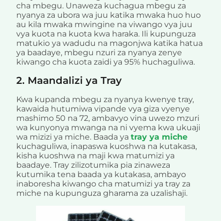
cha mbegu. Unaweza kuchagua mbegu za
nyanya za ubora wa juu katika mwaka huo huo
au kila mwaka mwingine na viwango vya juu
vya kuota na kuota kwa haraka. Ili kupunguza
matukio ya wadudu na magonjwa katika hatua
ya baadaye, mbegu nzuri za nyanya zenye
kiwango cha kuota zaidi ya 95% huchaguliwa.
2. Maandalizi ya Tray
Kwa kupanda mbegu za nyanya kwenye tray,
kawaida hutumiwa vipande vya giza vyenye
mashimo 50 na 72, ambavyo vina uwezo mzuri
wa kunyonya mwanga na ni vyema kwa ukuaji
wa mizizi ya miche. Baada ya
tray ya miche
kuchaguliwa, inapaswa kuoshwa na kutakasa,
kisha kuoshwa na maji kwa matumizi ya
baadaye. Tray zilizotumika pia zinaweza
kutumika tena baada ya kutakasa, ambayo
inaboresha kiwango cha matumizi ya tray za
miche na kupunguza gharama za uzalishaji.