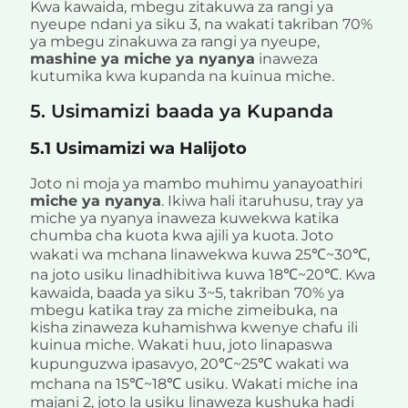
Kwa kawaida, mbegu zitakuwa za rangi ya
nyeupe ndani ya siku 3, na wakati takriban 70%
ya mbegu zinakuwa za rangi ya nyeupe,
mashine ya miche ya nyanya
inaweza
kutumika kwa kupanda na kuinua miche.
5. Usimamizi baada ya Kupanda
5.1 Usimamizi wa Halijoto
Joto ni moja ya mambo muhimu yanayoathiri
miche ya nyanya
. Ikiwa hali itaruhusu, tray ya
miche ya nyanya inaweza kuwekwa katika
chumba cha kuota kwa ajili ya kuota. Joto
wakati wa mchana linawekwa kuwa 25℃~30℃,
na joto usiku linadhibitiwa kuwa 18℃~20℃. Kwa
kawaida, baada ya siku 3~5, takriban 70% ya
mbegu katika tray za miche zimeibuka, na
kisha zinaweza kuhamishwa kwenye chafu ili
kuinua miche. Wakati huu, joto linapaswa
kupunguzwa ipasavyo, 20℃~25℃ wakati wa
mchana na 15℃~18℃ usiku. Wakati miche ina
majani 2, joto la usiku linaweza kushuka hadi