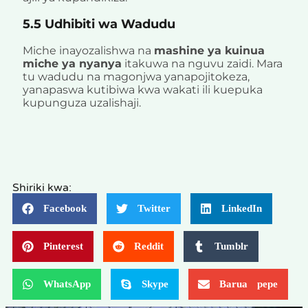
5.5 Udhibiti wa Wadudu
Miche inayozalishwa na
mashine ya kuinua
miche ya nyanya
itakuwa na nguvu zaidi. Mara
tu wadudu na magonjwa yanapojitokeza,
yanapaswa kutibiwa kwa wakati ili kuepuka
kupunguza uzalishaji.
Shiriki kwa:
Facebook
Twitter
LinkedIn
Pinterest
Reddit
Tumblr
WhatsApp
Skype
Barua pepe