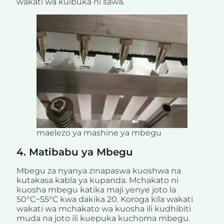
wakati wa kuibuka ni sawa.
maelezo ya mashine ya mbegu
4. Matibabu ya Mbegu
Mbegu za nyanya zinapaswa kuoshwa na
kutakasa kabla ya kupanda. Mchakato ni
kuosha mbegu katika maji yenye joto la
50°C~55°C kwa dakika 20. Koroga kila wakati
wakati wa mchakato wa kuosha ili kudhibiti
muda na joto ili kuepuka kuchoma mbegu.