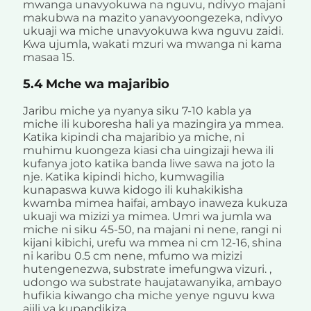
mwanga unavyokuwa na nguvu, ndivyo majani
makubwa na mazito yanavyoongezeka, ndivyo
ukuaji wa miche unavyokuwa kwa nguvu zaidi.
Kwa ujumla, wakati mzuri wa mwanga ni kama
masaa 15.
5.4 Mche wa majaribio
Jaribu miche ya nyanya siku 7-10 kabla ya
miche ili kuboresha hali ya mazingira ya mmea.
Katika kipindi cha majaribio ya miche, ni
muhimu kuongeza kiasi cha uingizaji hewa ili
kufanya joto katika banda liwe sawa na joto la
nje. Katika kipindi hicho, kumwagilia
kunapaswa kuwa kidogo ili kuhakikisha
kwamba mimea haifai, ambayo inaweza kukuza
ukuaji wa mizizi ya mimea. Umri wa jumla wa
miche ni siku 45-50, na majani ni nene, rangi ni
kijani kibichi, urefu wa mmea ni cm 12-16, shina
ni karibu 0.5 cm nene, mfumo wa mizizi
hutengenezwa, substrate imefungwa vizuri. ,
udongo wa substrate haujatawanyika, ambayo
hufikia kiwango cha miche yenye nguvu kwa
ajili ya kupandikiza.