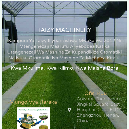
TAIZY MACHINERY
Kampuni Ya Taizy Iliyoanzishwa Mwaka Wa 2012 Ni
Mtengenezaji Maarufu Aliyebobea Katika
Utengenezaji Wa Mashine Za Kupandikiza Otomatiki
Na Nusu Otomatiki Na Mashine Za Miche Ya Kitalu.
Kwa Mkulima, Kwa Kilimo, Kwa Maisha Bora
Ofisi Kuu
Anwani: Zhengshang
Viungo Vya Haraka
Jingkai Square, East
Hanghai Road, ETDZ,
Zhengzhou, Henan,
China