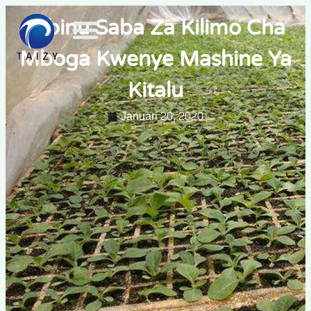
Mbinu Saba Za Kilimo Cha
Mboga Kwenye Mashine Ya
Kitalu
Januari 20, 2020