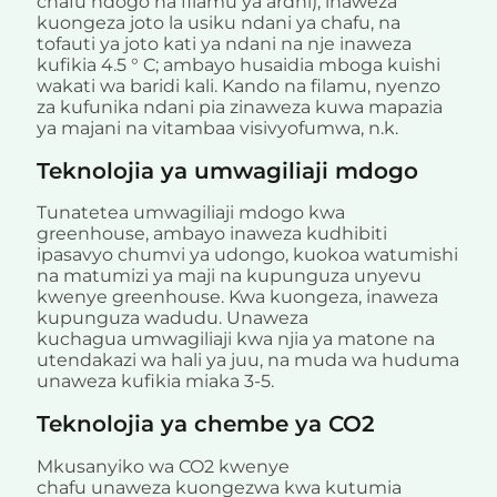
chafu ndogo na filamu ya ardhi), inaweza
kuongeza joto la usiku ndani ya chafu, na
tofauti ya joto kati ya ndani na nje inaweza
kufikia 4.5 ° C; ambayo husaidia mboga kuishi
wakati wa baridi kali. Kando na filamu, nyenzo
za kufunika ndani pia zinaweza kuwa mapazia
ya majani na vitambaa visivyofumwa, n.k.
Teknolojia ya umwagiliaji mdogo
Tunatetea umwagiliaji mdogo kwa
greenhouse, ambayo inaweza kudhibiti
ipasavyo chumvi ya udongo, kuokoa watumishi
na matumizi ya maji na kupunguza unyevu
kwenye greenhouse. Kwa kuongeza, inaweza
kupunguza wadudu. Unaweza
kuchagua umwagiliaji kwa njia ya matone na
utendakazi wa hali ya juu, na muda wa huduma
unaweza kufikia miaka 3-5.
Teknolojia ya chembe ya CO2
Mkusanyiko wa CO2 kwenye
chafu unaweza kuongezwa kwa kutumia