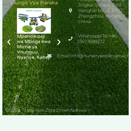
Viungo Vya Haraka
Jingkai Square, East
Hanghai Road, ETDZ,
Zhengzhou, Henan,
China
Whatsapp/Tel:+86
Mpandikizaji
Mpandikizaji
Kipandikiza
wa Mboga kwa
wa Miche ya
13673689272
Katani
Miche ya
Pilipili
Vitunguu,
Email:info@nurseryseedingmach
Nyanya, Kabeji
Ⓒ 2024 - Taizy Haki Zote Zimehifadhiwa