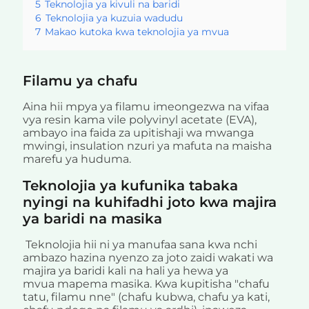
5
Teknolojia ya kivuli na baridi
6
Teknolojia ya kuzuia wadudu
7
Makao kutoka kwa teknolojia ya mvua
Filamu ya chafu
Aina hii mpya ya filamu imeongezwa na vifaa
vya resin kama vile polyvinyl acetate (EVA),
ambayo ina faida za upitishaji wa mwanga
mwingi, insulation nzuri ya mafuta na maisha
marefu ya huduma.
Teknolojia ya kufunika tabaka
nyingi na kuhifadhi joto kwa majira
ya baridi na masika
Teknolojia hii ni ya manufaa sana kwa nchi
ambazo hazina nyenzo za joto zaidi wakati wa
majira ya baridi kali na hali ya hewa ya
mvua mapema masika. Kwa kupitisha "chafu
tatu, filamu nne" (chafu kubwa, chafu ya kati,