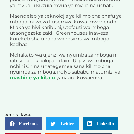
ya mvua ili kuzuia mvua ya mvua na uchafu.
Maendeleo ya teknolojia ya kilimo cha chafu ya
mboga inaweza kusemwa kuwa mwenendo.
Miaka ya hivi karibuni, utofauti wa mboga
utaongezeka zaidi. Greenhouses inaweza
kurekebisha uhaba wa msimu wa mboga
kadhaa,
Mchakato wa ujenzi wa nyumba za mboga ni
rahisi na teknolojia ni laini. Ugavi wa mboga
nchini China unategemea sana kilimo cha
nyumba za mboga, ndiyo sababu matumizi ya
mashine ya kitalu
yanazidi kuwaenea.
Shiriki kwa:
Facebook
Twitter
LinkedIn