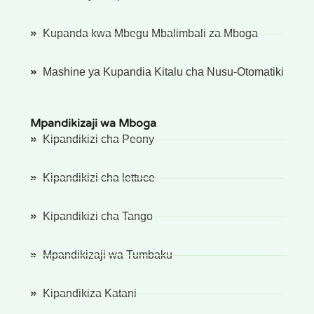
Kupanda kwa Mbegu Mbalimbali za Mboga
Mashine ya Kupandia Kitalu cha Nusu-Otomatiki
Mpandikizaji wa Mboga
Kipandikizi cha Peony
Kipandikizi cha lettuce
Kipandikizi cha Tango
Mpandikizaji wa Tumbaku
Kipandikiza Katani