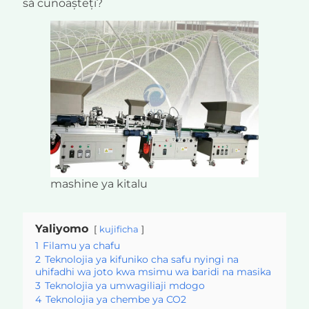
să cunoașteți?
mashine ya kitalu
Yaliyomo
kujificha
1
Filamu ya chafu
2
Teknolojia ya kifuniko cha safu nyingi na
uhifadhi wa joto kwa msimu wa baridi na masika
3
Teknolojia ya umwagiliaji mdogo
4
Teknolojia ya chembe ya CO2