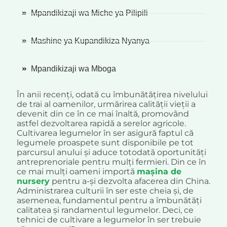
Mpandikizaji wa Miche ya Pilipili
Mashine ya Kupandikiza Nyanya
Mpandikizaji wa Mboga
În anii recenți, odată cu îmbunătățirea nivelului
de trai al oamenilor, urmărirea calității vieții a
devenit din ce în ce mai înaltă, promovând
astfel dezvoltarea rapidă a serelor agricole.
Cultivarea legumelor în ser asigură faptul că
legumele proaspete sunt disponibile pe tot
parcursul anului și aduce totodată oportunități
antreprenoriale pentru mulți fermieri. Din ce în
ce mai mulți oameni importă
mașina de
nursery
pentru a-și dezvolta afacerea din China.
Administrarea culturii în ser este cheia și, de
asemenea, fundamentul pentru a îmbunătăți
calitatea și randamentul legumelor. Deci, ce
tehnici de cultivare a legumelor în ser trebuie