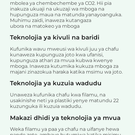
mbolea ya chembechembe ya CO2. Hii pia
inakuza ukuaji na ukuzaji wa mboga na
hupunguza maua na matunda yanayoanguka.
Muhimu zaidi, inaweza kutangaza
ubora na matokeo ya mboga
Teknolojia ya kivuli na baridi
Kufunika wavu mweusi wa kivuli juu ya chafu
kunaweza kupunguza joto kwa ufanisi,
kupunguza athari za mvua kubwa kwenye
mboga. Inaweza kutumika kukuza mboga za
majani zinazokua haraka katika msimu wa joto.
Teknolojia ya kuzuia wadudu
Unaweza kufunika chafu kwa filamu, na
usakinishe neti ya plastiki yenye matundu 22
kuzunguka ili kuzuia wadudu.
Makazi dhidi ya teknolojia ya mvua
Weka filamu ya paa ya chafu na uifanye hewa
pande zote, ambayo hutumiwa katika misimu