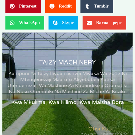
Pinterest
Reddit
Tumblr
WhatsApp
Skype
Barua pepe
TAIZY MACHINERY
Kampuni Ya Taizy Iliyoanzishwa Mwaka Wa 2012 Ni
Mtengenezaji Maarufu Aliyebobea Katika
Utengenezaji Wa Mashine Za Kupandikiza Otomatiki
Na Nusu Otomatiki Na Mashine Za Miche Ya Kitalu.
Kwa Mkulima, Kwa Kilimo, Kwa Maisha Bora
Ofisi Kuu
Anwani: Zhengshang