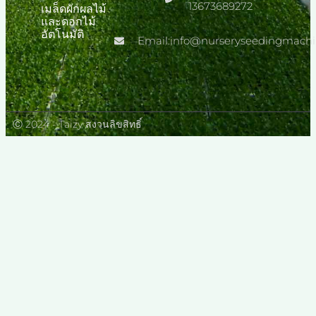
13673689272
เมล็ดผักผลไม้
เมล็ดเนอสเซอรี่
แตงกวา
และดอกไม้
กึ่งอัตโนมัติ
อัตโนมัติ
Email:info@nurseryseedingmach
Ⓒ 2024 - Taizy สงวนลิขสิทธิ์