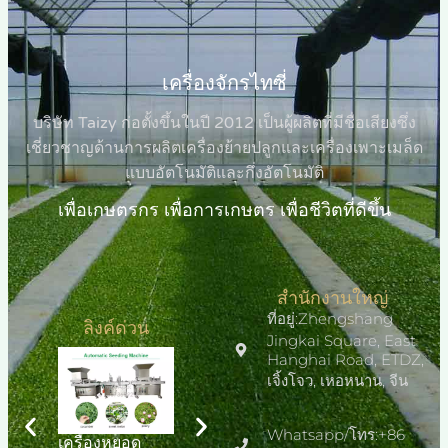
เครื่องจักรไทซี่
บริษัท Taizy ก่อตั้งขึ้นในปี 2012 เป็นผู้ผลิตที่มีชื่อเสียงซึ่ง
เชี่ยวชาญด้านการผลิตเครื่องย้ายปลูกและเครื่องเพาะเมล็ด
แบบอัตโนมัติและกึ่งอัตโนมัติ
เพื่อเกษตรกร เพื่อการเกษตร เพื่อชีวิตที่ดีขึ้น
สำนักงานใหญ่
ที่อยู่:Zhengshang
ลิงค์ด่วน
Jingkai Square, East
Hanghai Road, ETDZ,
เจิ้งโจว, เหอหนาน, จีน
Whatsapp/โทร:+86
เครื่องหยอด
ขายเครื่องเพาะ
เครื่องปลูก