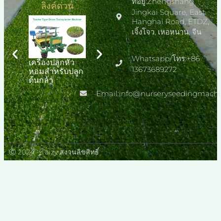
ที่อยู่:Zhengshang
ลิงค์ด่วน
Jingkai Square, East
Hanghai Road, ETDZ,
เจิ้งโจว, เหอหนาน, จีน
Whatsapp/โทร:+86
เครื่องปลูกหัว
Automatic
เครื่องปลูกต้น
13673689272
หอมสำหรับปลูก
Seedling
กล้าพริก
ต้นกล้า
Production
Line
Email:info@nurseryseedingmach
Ⓒ 2024 - Taizy สงวนลิขสิทธิ์