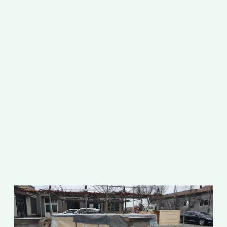
เ
ผ
ก
เ
ส
ง
เ
"
อ
ห
อ
"
เ