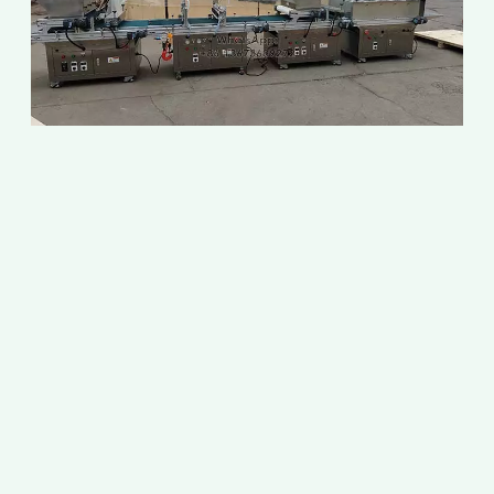
เ
ก
2
2
ข
ส
ซ
ม
ข
เ
ห
เ
7