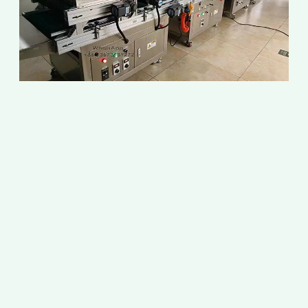
เ
1
2
ส
ก
เ
เ
เ
ด
ต
ก
เ
ค
ก
ช
เ