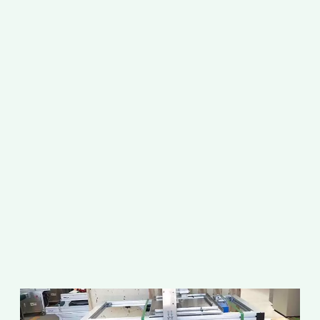
เ
เ
ก
อ
ต
จ
ต
เ
ใ
ก
แ
ป
อ
เ