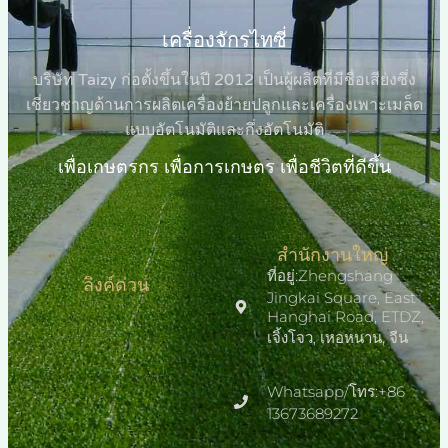
เครื่องจักรไทซี่
บริษัท Taizy ก่อตั้งขึ้นในปี 2012 เป็นผู้ผลิตที่มีชื่อเสียงซึ่ง
เชี่ยวชาญด้านการผลิตเครื่องย้ายปลูกและเครื่องเพาะเมล็ด
แบบอัตโนมัติและกึ่งอัตโนมัติ
เพื่อเกษตรกร เพื่อการเกษตร เพื่อชีวิตที่ดีขึ้น
สำนักงานใหญ่
ที่อยู่:Zhengshang
ลิงค์ด่วน
Jingkai Square, East
Hanghai Road, ETDZ,
เจิ้งโจว, เหอหนาน, จีน
Whatsapp/โทร:+86
13673689272