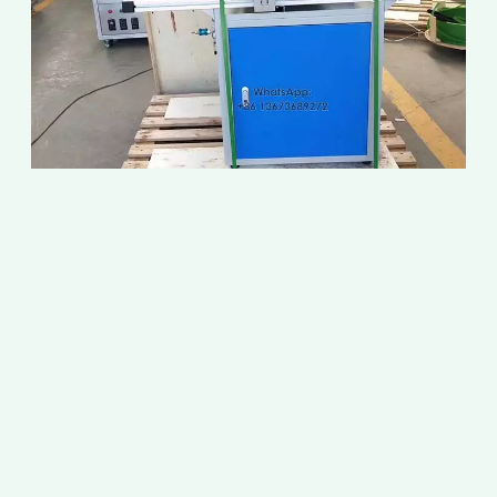
เ
เ
พ
ย
2
2
ใ
ท
เ
เ
จ
ท
อ
ธ