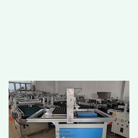
เ
เ
อ
แ
ป
เ
ก
เ
อ
ว
ใ
เ