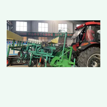
ก
อ
ฟ
อ
ก
เ
2
2
เ
ก
เ
ก
อ
ท