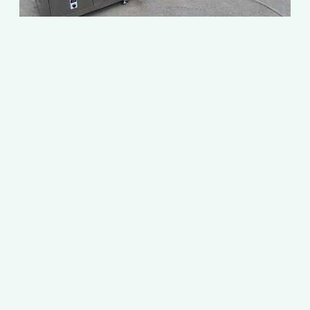
ส
2
เ
เ
เ
เ
ข
ก
ท
เ
ใ
แ
เ
ป
แ
ส
ก
น
อ