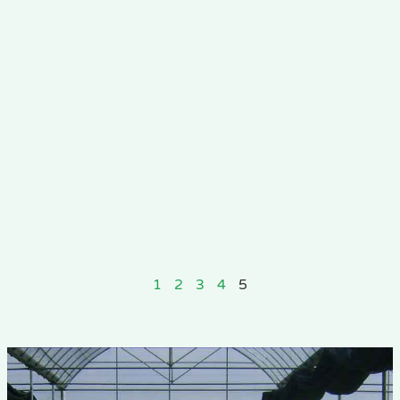
ร
ก
ม
ส
ฟ
ข
เ
ข
ไ
ป
อ
อ
"
1
2
3
4
5