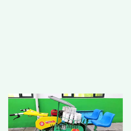
ก
เ
เ
ก
ส
ก
ส
ป
ป
ก
จ
อ
เ
ป