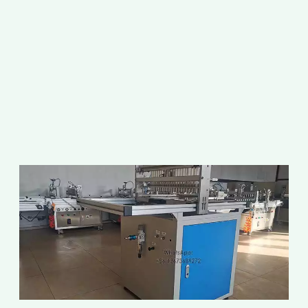
ไ
ก
ป
ก
แ
ก
ไ
ร
อ
เ
เ