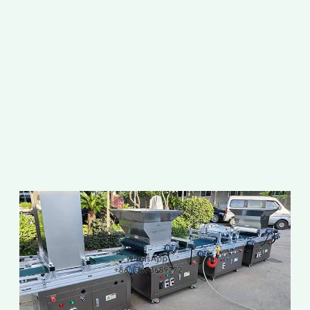
ค
7
ต
เ
ห
เ
ข
ป
อ
"
ว
เ
เ
เ
ก