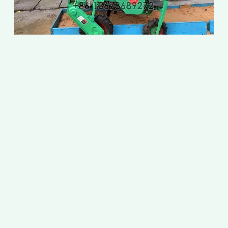
ต
2
พ
2
ใ
ก
ม
ก
พ
อ
ร
เ
ก