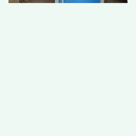
ถ
6
ม
2
เ
เ
เ
เ
ม
ข
ไ
ก
ผ
ท
เ
ส
ใ
ก