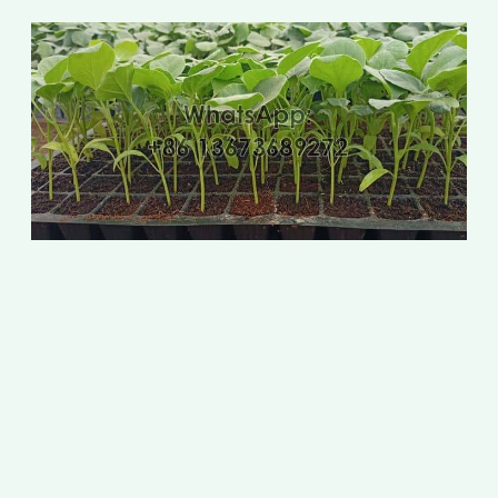
ย
ก
ไ
2
ก
ก
เ
ป
พ
ก
ท
ท
ก
ข
ส
พ