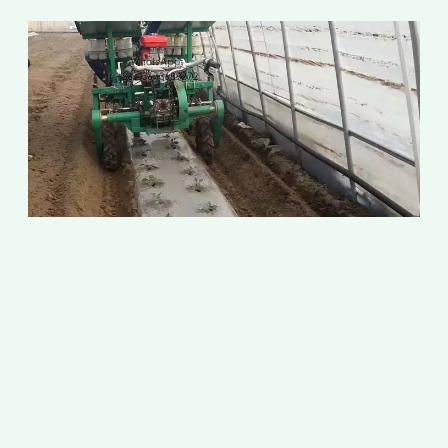
เ
ต
ผ
ก
2
เ
แ
ก
ก
ส
ป
ร
ใ
ป
แ
ท