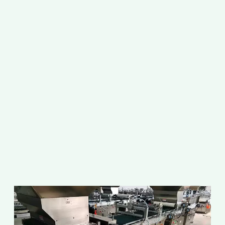
ด
แ
ใ
ท
เ
ใ
ท
เ
ร
ส
ป
ค
อ