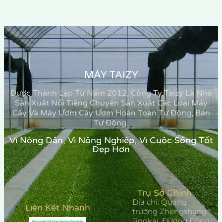
MÁY TAIZY
Được Thành Lập Từ Năm 2012, Công Ty Taizy Là Nhà
Sản Xuất Nổi Tiếng Chuyên Sản Xuất Các Loại Máy
Cấy Và Máy Ươm Cây Ươm Hoàn Toàn Tự Động, Bán
Tự Động.
Vì Nông Dân, Vì Nông Nghiệp, Vì Cuộc Sống Tốt
Đẹp Hơn
Trụ Sở Chính
Địa chỉ: Quảng
Liên Kết Nhanh
trường Zhengshang
Jingkai, Đường Đông