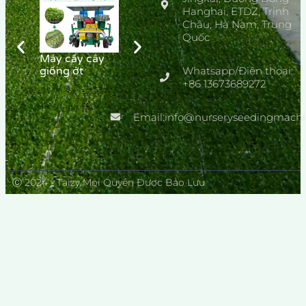
Hanghai, ETDZ, Trịnh
Châu, Hà Nam, Trung
Khay ươm hạt
Quốc
giống hoa, rau
Máy cấy cây
Cần bán máy
giống ớt
Whatsapp/Điện thoại:
gieo hạt ươm
bán tự động
+86 13673689272
Email:info@nurseryseedingmach
Ⓒ 2024 - Taizy Mọi Quyền Được Bảo Lưu