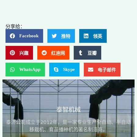
分享给：
Facebook
推特
领英
兴趣
红迪网
豆瓣
WhatsApp
Skype
电子邮件
泰智机械
泰济公司成立于2012年，是一家专业生产全自动、半自动
移栽机、育苗播种机的著名制造商。