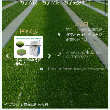
为了农民、为了农业、为了美好生活
总公司
地址：河南省郑州市经
快速链接
济技术开发区航海东路
正商经开广场
Whatsapp/电话:+86
13673689272
出售半自动育苗
各种蔬菜种子播
温室播种蔬菜育
播种机
种自动育苗播种
苗播种机
机
Email:info@nurseryseedingmach
Ⓒ 2024 - 泰兹保留所有权利