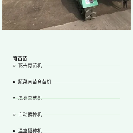
育苗苗
花卉育苗机
蔬菜育苗育苗机
瓜类育苗机
自动播种机
温室播种机