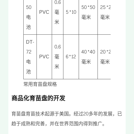
0.6
50
50*50
25*25
125
PVC
毫
5*10
电
毫米
毫米
克
米
池
DT-
0.6
72
40*40
20*20
125
PVC
毫
6*12
电
毫米
毫米
克
米
池
常用育苗盘规格
商品化育苗盘的开发
育苗盘育苗技术起源于美国。经过20多年的发展，已
趋于成熟和完善，并在世界范围内得到推广。