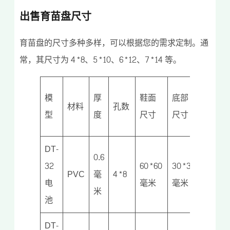
出售育苗盘尺寸
育苗盘的尺寸多种多样，可以根据您的需求定制。通
常，其尺寸为 4*8、5*10、6*12、7*14 等。
各
模
厚
鞋面
底部
材料
孔数
重
型
度
尺寸
尺寸
量
DT-
0.6
32
60*60
30*30
125
PVC
毫
4*8
电
毫米
毫米
克
米
池
DT-