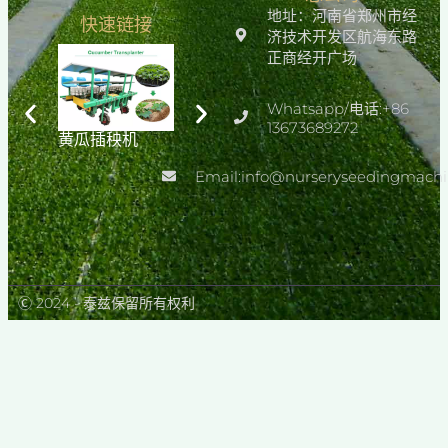
地址：河南省郑州市经
快速链接
济技术开发区航海东路
正商经开广场
Whatsapp/电话:+86
13673689272
黄瓜插秧机
温室播种蔬菜育
各种蔬菜种子播
苗播种机
种自动育苗播种
机
Email:info@nurseryseedingmach
Ⓒ 2024 - 泰兹保留所有权利