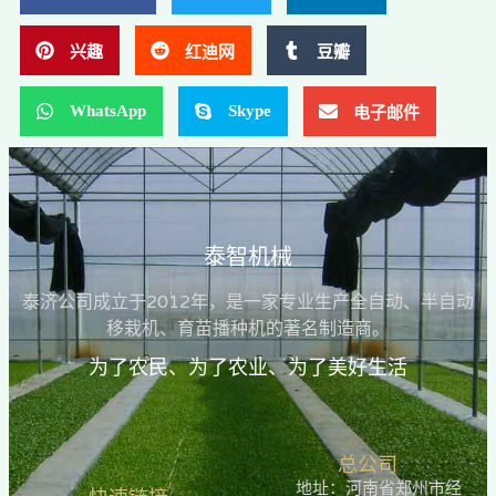
兴趣
红迪网
豆瓣
WhatsApp
Skype
电子邮件
泰智机械
泰济公司成立于2012年，是一家专业生产全自动、半自动
移栽机、育苗播种机的著名制造商。
为了农民、为了农业、为了美好生活
总公司
地址：河南省郑州市经