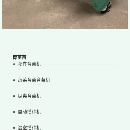
育苗苗
花卉育苗机
蔬菜育苗育苗机
瓜类育苗机
自动播种机
温室播种机