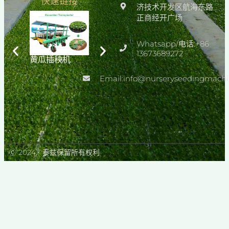
快速链接
济技术开发区航海东路
正商经开广场
Whatsapp/电话:+86
13673689272
黄瓜插秧机
Automatic
温室播种蔬菜育
Seedling
苗播种机
Production
Email:info@nurseryseedingmach
Line
Ⓒ 2024 - 泰兹保留所有权利