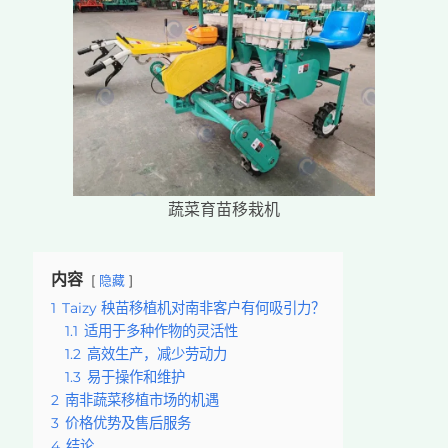
蔬菜育苗移栽机
内容
隐藏
1
Taizy 秧苗移植机对南非客户有何吸引力？
1.1
适用于多种作物的灵活性
1.2
高效生产，减少劳动力
1.3
易于操作和维护
2
南非蔬菜移植市场的机遇
3
价格优势及售后服务
4
结论