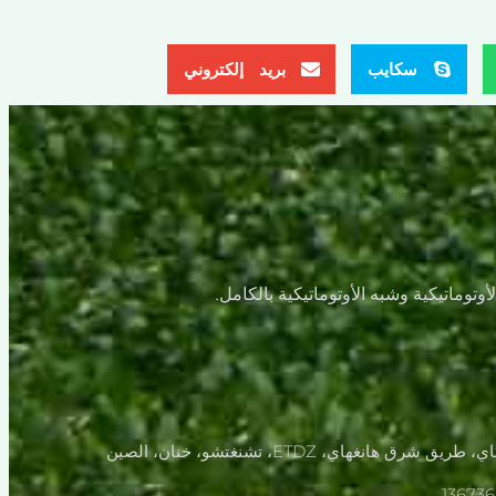
سكايب
بريد إلكتروني
هانغهاي، ETDZ، تشنغتشو، خنان، الصين