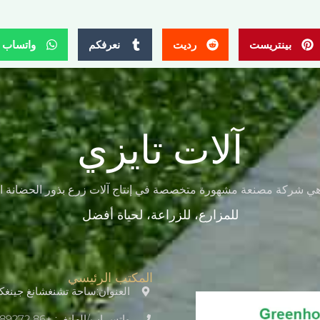
بينتريست
رديت
نعرفكم
واتساب
آلات تايزي
للمزارع، للزراعة، لحياة أفضل
المكتب الرئيسي
العنوان:ساحة تشنغشانغ جينغكاي، طريق شرق 
واتس اب/الهاتف: +86 13673689272