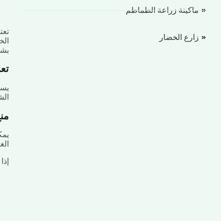
ماكينة زراعة الطماطم
تعت
زارع الخضار
الخ
بش
تع
يسا
الش
من
يمك
الغ
إذا