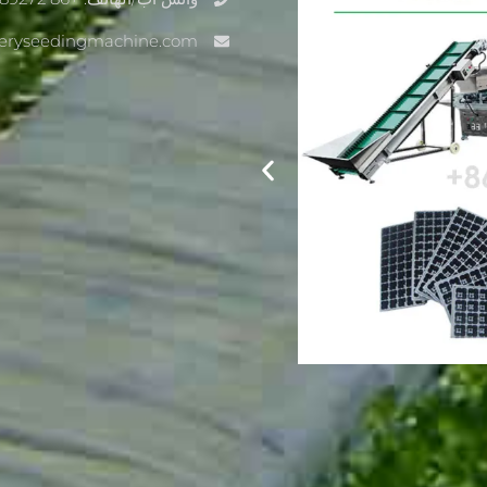
seryseedingmachine.com
آلة بذارة مشتل الخضروات لزراعة الدفيئ