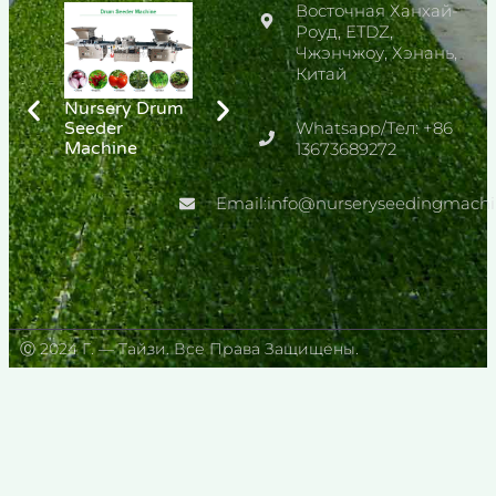
Восточная Ханхай-
Роуд, ETDZ,
Чжэнчжоу, Хэнань,
Китай
Nursery Drum
Automatic
PLC
Seeder
Seedling
Whatsapp/Тел: +86
Greenhouse
Machine
Production
Tray Needle
13673689272
Line
Seeder
Email:info@nurseryseedingmach
Ⓒ 2024 Г. — Тайзи. Все Права Защищены.