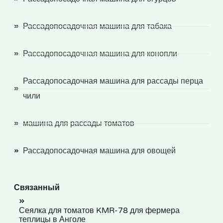
Рассадопосадочная машина для табака
Рассадопосадочная машина для конопли
Рассадопосадочная машина для рассады перца
чили
машина для рассады томатов
Рассадопосадочная машина для овощей
Связанный
Сеялка для томатов KMR-78 для фермера
теплицы в Анголе