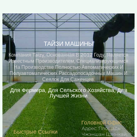
ТАЙЗИ МАШИНЫ
Компания Taizy, Основанная В 2012 Году, Является
Известным Производителем, Специализирующимся
На Производстве Полностью Автоматических И
Полуавтоматических Рассадопосадочных Машин И
Сеялок Для Саженцев.
Для Фермера, Для Сельского Хозяйства, Для
Лучшей Жизни
Головной Офис
Адрес: Площадь
Быстрые Ссылки
Чжэншан Цзинкай,