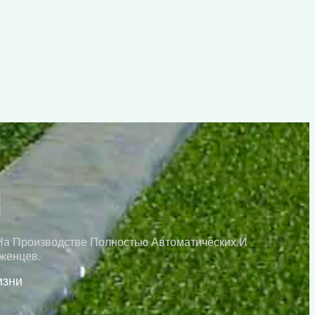
Ы
На Производстве Полностью Автоматических И
женцев.
изни