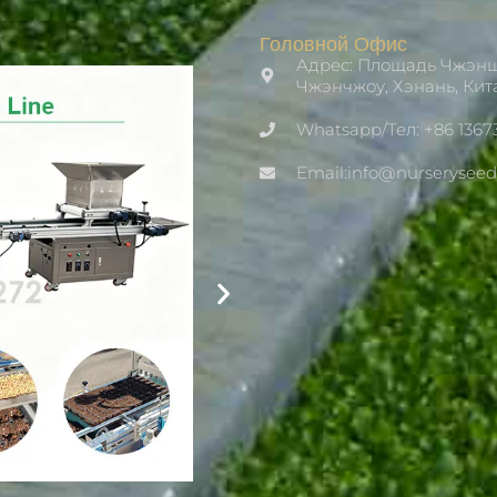
Головной Офис
Адрес: Площадь Чжэнш
Чжэнчжоу, Хэнань, Кит
Whatsapp/Тел: +86 1367
Email:info@nurserysee
Nursery Drum Seeder Machine