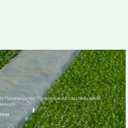
Ы
На Производстве Полностью Автоматических И
женцев.
изни