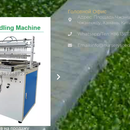
Головной Офис
Адрес: Площадь Чжэнш
Чжэнчжоу, Хэнань, Кит
Whatsapp/Тел: +86 1367
Email:info@nurserysee
в на продажу
Рассадопосадочная машина для 