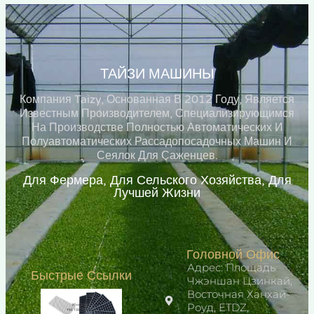
ТАЙЗИ МАШИНЫ
Компания Taizy, Основанная В 2012 Году, Является
Известным Производителем, Специализирующимся
На Производстве Полностью Автоматических И
Полуавтоматических Рассадопосадочных Машин И
Сеялок Для Саженцев.
Для Фермера, Для Сельского Хозяйства, Для
Лучшей Жизни
Головной Офис
Адрес: Площадь
Быстрые Ссылки
Чжэншан Цзинкай,
Восточная Ханхай-
Роуд, ETDZ,