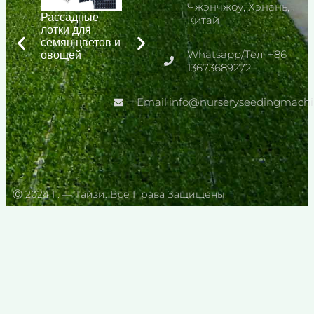
Чжэнчжоу, Хэнань,
Рассадные
Китай
лотки для
Полуавтоматич
Рассадопосадо
семян цветов и
еская сеялка
Whatsapp/Тел: +86
чная машина
овощей
для
для пионов |
13673689272
питомников на
Машина для
продажу
рассады
Email:info@nurseryseedingmach
овощей
Ⓒ 2024 Г. — Тайзи. Все Права Защищены.