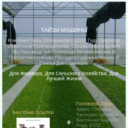
ТАЙЗИ МАШИНЫ
Компания Taizy, Основанная В 2012 Году, Является
Известным Производителем, Специализирующимся
На Производстве Полностью Автоматических И
Полуавтоматических Рассадопосадочных Машин И
Сеялок Для Саженцев.
Для Фермера, Для Сельского Хозяйства, Для
Лучшей Жизни
Головной Офис
Адрес: Площадь
Быстрые Ссылки
Чжэншан Цзинкай,
Восточная Ханхай-
Роуд, ETDZ,