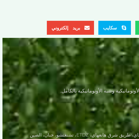
سكايب
بريد إلكتروني
هانغهاي، ETDZ، تشنغتشو، خنان، الصين