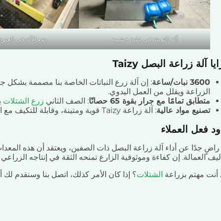
آلة التعبئة في علبة خشبية
ضع الآلة في العبوة
يا آلة زراعة البصل Taizy
3600 نبات/ساعة
: إن آلة زرع النباتات الخاصة بنا مصممة بشكل 
الزراعة ويقلل من العمل اليدوي.
متطابق تمامًا مع جرار بقوة 65 حصانًا
: الصف الثاني
زرع الشتلات
يج
تصنيع مواد عالية
: آلة زراعة Taizy قوية ومتينة، وقابلة للتكيف مع البيئات الزراعية المختلفة، ولها تكاليف صيانة منخفضة.
د فعل العملاء
 راضٍ جدًا عن أداء آلة زراعة البصل ذات الصفين، ويعتقد أن هذه المع
ليف العمالة. إن كفاءة وموثوقية الزارع تمنحه الثقة في إنتاجه الزراعي
أنت مهتم بزراعة
الشتلات
؟ إذا كان الأمر كذلك، اتصل بنا وسنقدم لك