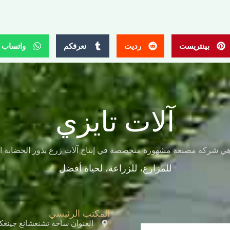
بينتريست
رديت
نعرفكم
واتساب
آلات تايزي
للمزارع، للزراعة، لحياة أفضل
المكتب الرئيسي
العنوان:ساحة تشنغشانغ جينغكاي، طريق شرق 