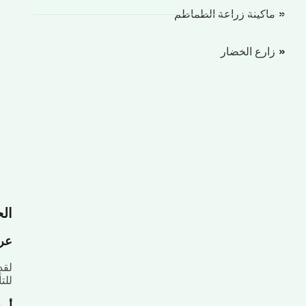
ماكينة زراعة الطماطم
زارع الخضار
الح
عرض
لقد
للت