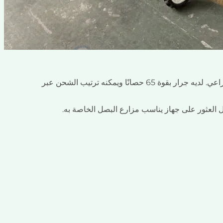
يدير العميل الهندي شركة لبيع الآلات الزراعية ويشارك أيضًا في الإنتاج الزراعي. لديه جرار بقوة 65 حصانًا ويمكنه ترتيب الشحن عبر
 العثور على جهاز يناسب مزارع البصل الخاصة به.