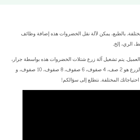
تلفة. بالطبع، يمكن لآلة نقل الخضروات هذه إضافة وظائف
ط، الري، إلخ.
 العميل. يتم تشغيل آلة زرع شتلات الخضروات هذه بواسطة جرار،
وبالتالي، يتم تشغيلها بواسطة محرك PTO. عدد صفوف الزرع هو 2 صف، 4 صفوف، 6 صفوف، 8 صفوف، 10 صفوف، و