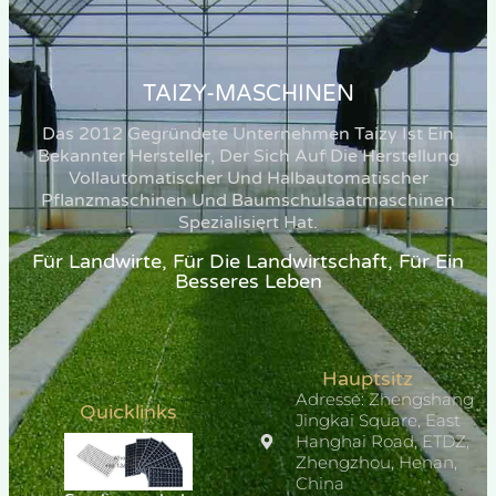
TAIZY-MASCHINEN
Das 2012 Gegründete Unternehmen Taizy Ist Ein
Bekannter Hersteller, Der Sich Auf Die Herstellung
Vollautomatischer Und Halbautomatischer
Pflanzmaschinen Und Baumschulsaatmaschinen
Spezialisiert Hat.
Für Landwirte, Für Die Landwirtschaft, Für Ein
Besseres Leben
Hauptsitz
Adresse: Zhengshang
Quicklinks
Jingkai Square, East
Hanghai Road, ETDZ,
Zhengzhou, Henan,
China