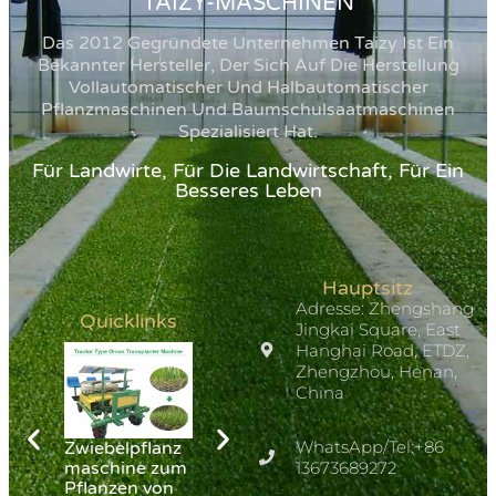
TAIZY-MASCHINEN
Das 2012 Gegründete Unternehmen Taizy Ist Ein
Bekannter Hersteller, Der Sich Auf Die Herstellung
Vollautomatischer Und Halbautomatischer
Pflanzmaschinen Und Baumschulsaatmaschinen
Spezialisiert Hat.
Für Landwirte, Für Die Landwirtschaft, Für Ein
Besseres Leben
Hauptsitz
Adresse: Zhengshang
Quicklinks
Jingkai Square, East
Hanghai Road, ETDZ,
Zhengzhou, Henan,
China
WhatsApp/Tel:+86
Zwiebelpflanz
Nursery Drum
Hanfpflanzer
maschine zum
Seeder
13673689272
Pflanzen von
Machine