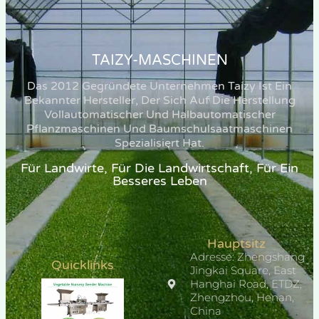
TAIZY-MASCHINEN
Das 2012 Gegründete Unternehmen Taizy Ist Ein
Bekannter Hersteller, Der Sich Auf Die Herstellung
Vollautomatischer Und Halbautomatischer
Pflanzmaschinen Und Baumschulsaatmaschinen
Spezialisiert Hat.
Für Landwirte, Für Die Landwirtschaft, Für Ein
Besseres Leben
Hauptsitz
Adresse: Zhengshang
Quicklinks
Jingkai Square, East
Hanghai Road, ETDZ,
Zhengzhou, Henan,
China