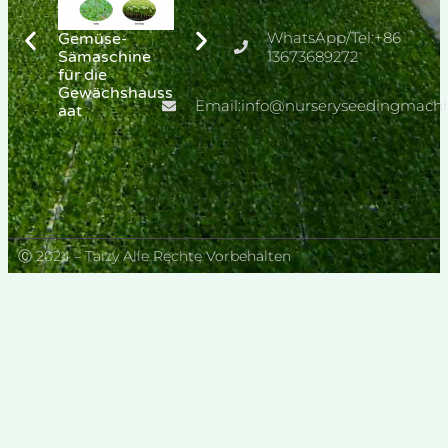
WhatsApp/Tel:+86
Gemüse-
Pflanzmaschin
Melonen-
Sämaschine
e für Chili-
13673689272
Sämlingsmasc
für die
Pfeffer-
hine
Gewächshauss
Setzlinge
Email:info@nurseryseedingmach
aat
Ⓒ 2024 – Taizy Alle Rechte Vorbehalten