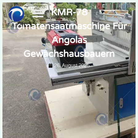
KMR-78
Tomatensaatmaschine Für
Angolas
Gewächshausbauern
26. August 2025