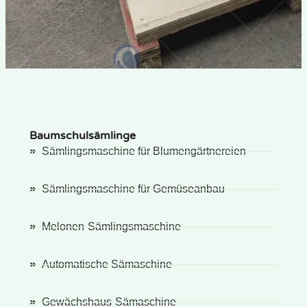
Baumschulsämlinge
Sämlingsmaschine für Blumengärtnereien
Sämlingsmaschine für Gemüseanbau
Melonen-Sämlingsmaschine
Automatische Sämaschine
Gewächshaus-Sämaschine