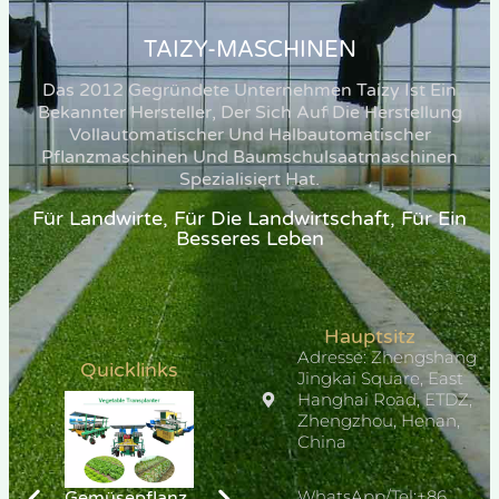
TAIZY-MASCHINEN
Das 2012 Gegründete Unternehmen Taizy Ist Ein
Bekannter Hersteller, Der Sich Auf Die Herstellung
Vollautomatischer Und Halbautomatischer
Pflanzmaschinen Und Baumschulsaatmaschinen
Spezialisiert Hat.
Für Landwirte, Für Die Landwirtschaft, Für Ein
Besseres Leben
Hauptsitz
Adresse: Zhengshang
Quicklinks
Jingkai Square, East
Hanghai Road, ETDZ,
Zhengzhou, Henan,
China
WhatsApp/Tel:+86
Gemüsepflanz
Gurkenpflanze
PLC