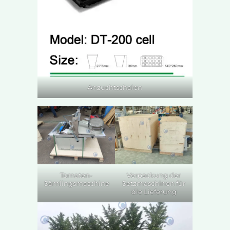
Anzuchtschalen
Tomaten-
Verpackung der
Sämlingsmaschine
Setzmaschinen für
die Lieferung