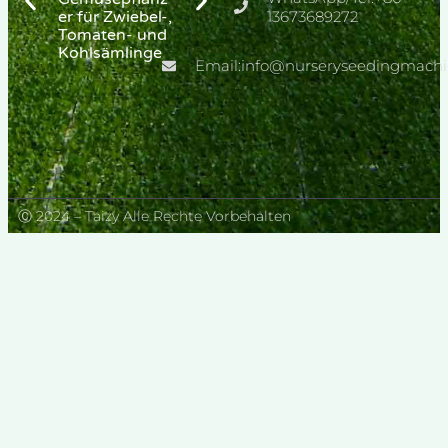
er für Zwiebel-,
r
13673689272
Greenhouse
Tomaten- und
Tray Needle
Kohlsämlinge
Seeder
Email:info@nurseryseedingmach
Ⓒ 2024 – Taizy Alle Rechte Vorbehalten