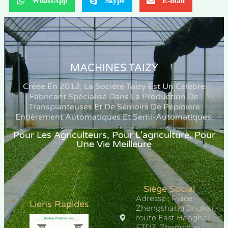
WhatsApp
Skype
E-mail
MACHINES TAIZY
Créée En 2012, La Société Taizy Est Un Célèbre
Fabricant Spécialisé Dans La Production De
Transplanteuses Et De Semoirs De Pépinière
Entièrement Automatiques Et Semi-Automatiques.
Pour Les Agriculteurs, Pour L'agriculture, Pour
Une Vie Meilleure
Siège Social
Adresse : Place
Liens Rapides
Zhengshang Jingkai,
route East Hanghai,
ETDZ, Zhengzhou,