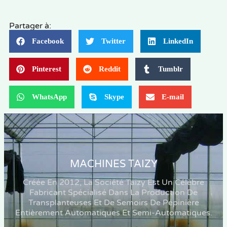
Partager à:
Facebook
Twitter
LinkedIn
Pinterest
Reddit
Tumblr
WhatsApp
Skype
E-mail
MACHINES TAIZY
Créée En 2012, La Société Taizy Est Un Célèbre
Fabricant Spécialisé Dans La Production De
Transplanteuses Et De Semoirs De Pépinière
Entièrement Automatiques Et Semi-Automatiques.