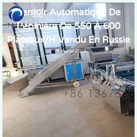
Semoir Automatique De
Pépinière De 550 À 600
Plateaux/h Vendu En Russie
8 février 2024