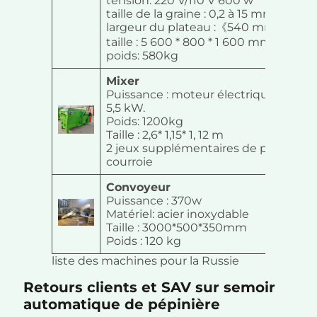
tension: 220 V/110 V 600 w
taille de la graine : 0,2 à 15 mm
largeur du plateau :《540 mm
taille : 5 600 * 800 * 1 600 mm
poids: 580kg
Mixer
Puissance : moteur électrique 5,5 kW
5,5 kW.
Poids: 1200kg
Taille : 2,6* 1,15* 1, 12 m
2 jeux supplémentaires de poulie et 
courroie
Convoyeur
Puissance : 370w
Matériel: acier inoxydable
Taille : 3000*500*350mm
Poids : 120 kg
liste des machines pour la Russie
Retours clients et SAV sur semoir
automatique de pépinière