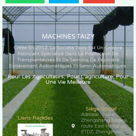
MACHINES TAIZY
Créée En 2012, La Société Taizy Est Un Célèbre
Fabricant Spécialisé Dans La Production De
Transplanteuses Et De Semoirs De Pépinière
Entièrement Automatiques Et Semi-Automatiques.
Pour Les Agriculteurs, Pour L'agriculture, Pour
Une Vie Meilleure
Siège Social
Adresse : Place
Liens Rapides
Zhengshang Jingkai,
route East Hanghai,
ETDZ, Zhengzhou,