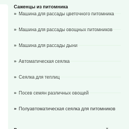
Саженцы из питомника
Машина для рассады цветочного питомника
Машина для рассады овощных питомников
Машина для рассады дыни
Автоматическая сеялка
Сеялка для теплиц
Посев семян различных овощей
Полуавтоматическая сеялка для питомников