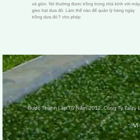
và giòn. Nó thường được trồng trong nhà kính với máy
gieo hạt dưa đỏ. Làm thế nào để quản lý hàng ngày
trồng dưa đỏ? cho phép
Được Thành Lập Từ Năm 2012, Công Ty Taizy 
Vì