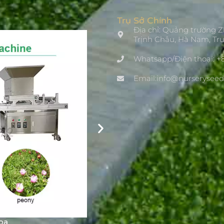
Trụ Sở Chính
Địa chỉ: Quảng trường 
Trịnh Châu, Hà Nam, Tr
Whatsapp/Điện thoại: +
Email:info@nurserysee
Khay ươm hạt giống hoa, rau
hoa