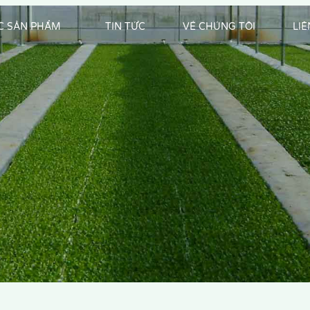
C SẢN PHẨM
TIN TỨC
VỀ CHÚNG TÔI
LI