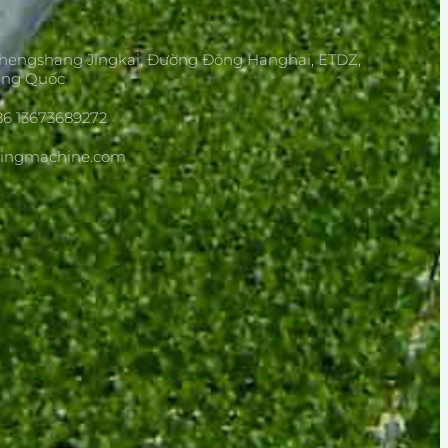
Zhengshang Jingkai, Đường Đông Hanghai, ETDZ,
ung Quốc
86 13673689272
dingmachine.com
Máy ươm cây giống ho