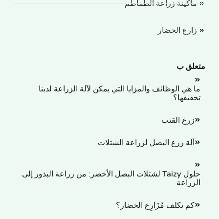
كينة زراعة الطماطم
رع الخضار
لق ب
هي الوظائف والمزايا التي يمكن لآلة الزراعة لدينا
يقها؟
رع القنب
لة زرع البصل لزراعة الشتلات
حلول Taizy لشتلات البصل الأخضر: من زراعة البذور إلى
راعة
م تكلف مُزَارِع الخضار؟