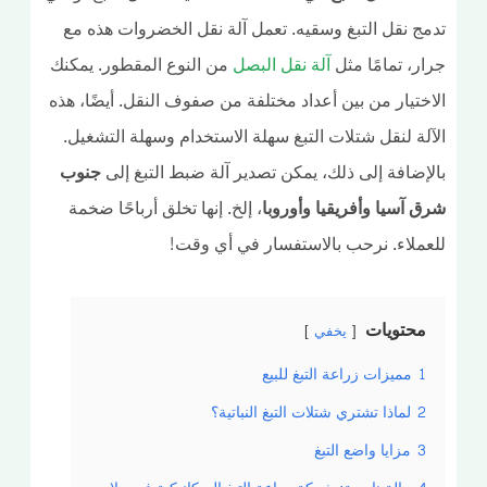
ج نقل التبغ وسقيه. تعمل آلة نقل الخضروات هذه مع
ر، تمامًا مثل
آلة نقل البصل
من النوع المقطور. يمكنك
ختيار من بين أعداد مختلفة من صفوف النقل. أيضًا، هذه
لة لنقل شتلات التبغ سهلة الاستخدام وسهلة التشغيل.
إضافة إلى ذلك، يمكن تصدير آلة ضبط التبغ إلى
جنوب
 آسيا وأفريقيا وأوروبا
، إلخ. إنها تخلق أرباحًا ضخمة
ملاء. نرحب بالاستفسار في أي وقت!
محتويات
يخفي
1
مميزات زراعة التبغ للبيع
2
لماذا تشتري شتلات التبغ النباتية؟
3
مزايا واضع التبغ